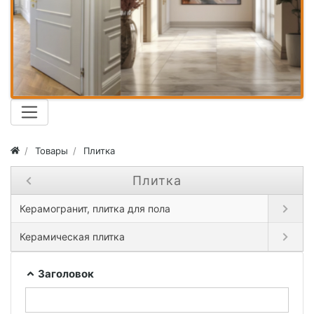
Товары
Плитка
Плитка
Close submenu ( Плитка )
Open subm
Керамогранит, плитка для пола
Open sub
Керамическая плитка
Заголовок