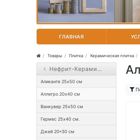
ГЛАВНАЯ
УС
Товары
Плитка
Керамическая плитка
Ал
Нефрит-Керамика
Close submenu ( Нефрит-Керамика )
Аликанте 25х50 см
П
Аллегро 20х40 см
Ванкувер 25х50 см
Гермес 25х40 см.
Джей 20*30 см