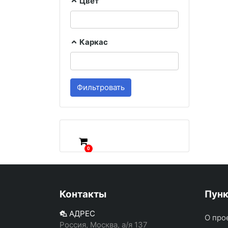
Цвет
Каркас
Фильтровать
0
Контакты
Пун
АДРЕС
О про
Россия, Москва, а/я 137