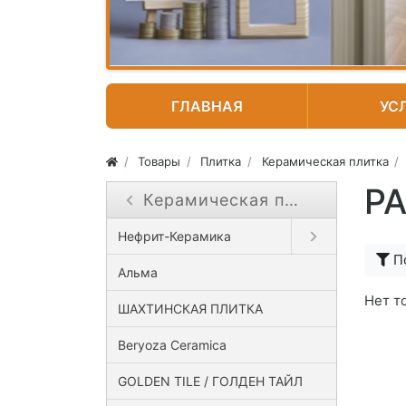
ГЛАВНАЯ
УС
Товары
Плитка
Керамическая плитка
Р
Керамическая плитка
Close submenu ( Керамическая плитка )
Open submenu ( Н
Нефрит-Керамика
П
Альма
Нет т
ШАХТИНСКАЯ ПЛИТКА
Beryoza Ceramica
GOLDEN TILE / ГОЛДЕН ТАЙЛ