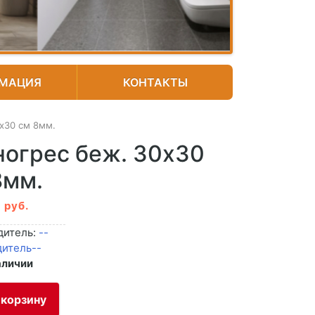
МАЦИЯ
КОНТАКТЫ
x30 см 8мм.
ногрес беж. 30x30
8мм.
руб.
0
дитель:
--
дитель--
аличии
 корзину