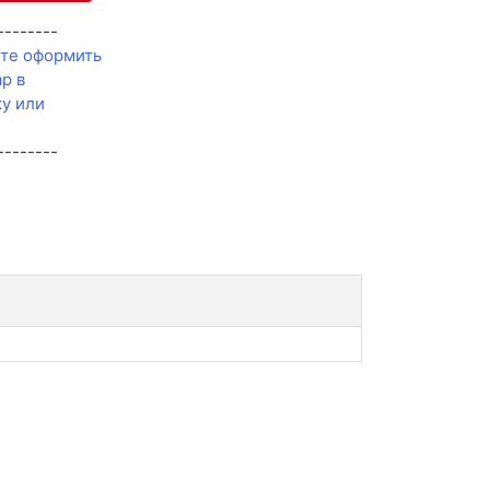
--------
те оформить
ар в
у или
--------