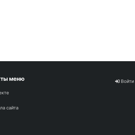
кты меню
Войти
екте
ла сайта