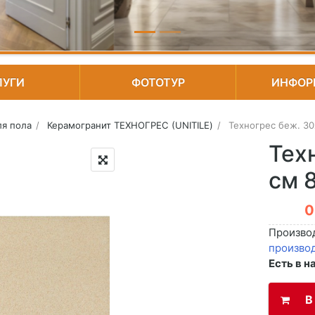
ЛУГИ
ФОТОТУР
ИНФОР
ля пола
Керамогранит ТЕХНОГРЕС (UNITILE)
Техногрес беж. 30
Тех
 пола )
см 
Произво
произво
Есть в н
В