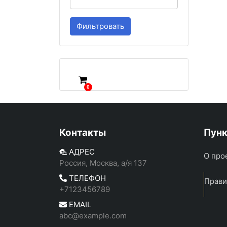
Фильтровать
0
Контакты
Пун
АДРЕС
О про
Россия, Москва, а/я 137
ТЕЛЕФОН
Прави
+7123456789
EMAIL
abc@example.com