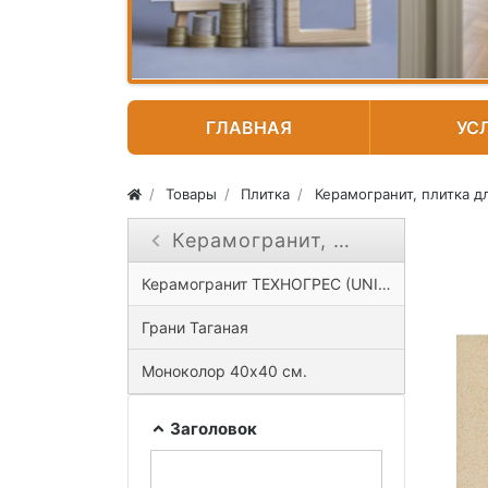
ГЛАВНАЯ
УС
Товары
Плитка
Керамогранит, плитка д
Керамогранит, плитка для пола
Close submenu ( Керамогранит, плитка для
Керамогранит ТЕХНОГРЕС (UNITILE)
Грани Таганая
Моноколор 40х40 см.
Заголовок