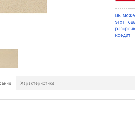
---------
Вы може
этот тов
рассрочк
кредит
---------
сание
Характеристика