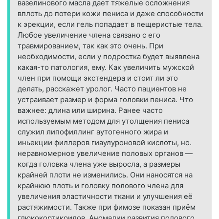
вазелинового масла дает тяжелые осложнения
вплоть до потери кожи пениса и даже способности
к эрекции, если гель попадает в пещеристые тела.
Любое увеличение члена связано с его
травмированием, так как это очень. При
необходимости, если у подростка будет выявлена
какая-то патология, ему. Как увеличить мужской
член при помощи экстендера и стоит ли это
делать, расскажет уролог. Часто пациентов не
устраивает размер и форма головки пениса. Что
важнее: длина или ширина. Ранее часто
используемым методом для утолщения пениса
служил липофиллинг аутогенного жира и
иньекции филлеров гиаулуроновой кислоты, но.
неравномерное увеличение половых органов —
когда головка члена уже выросла, а размеры
крайней плоти не изменились. Они наносятся на
крайнюю плоть и головку полового члена для
увеличения эластичности ткани и улучшения её
растяжимости. Также при фимозе показан приём
глюкокортикоидов. Аномалии развития полового