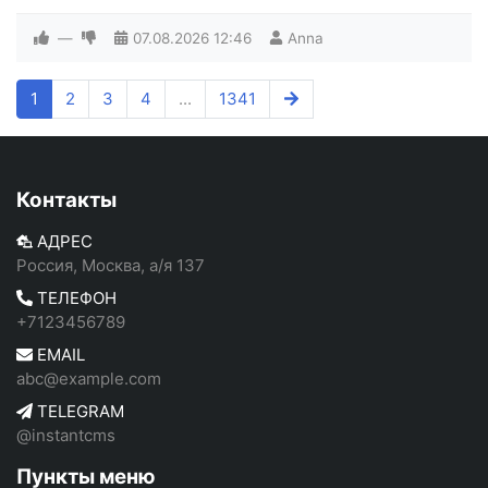
—
07.08.2026
12:46
Anna
1
2
3
4
...
1341
Контакты
АДРЕС
Россия, Москва, а/я 137
ТЕЛЕФОН
+7123456789
EMAIL
abc@example.com
TELEGRAM
@instantcms
Пункты меню