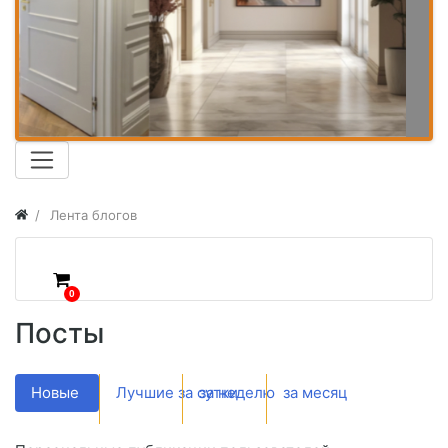
Лента блогов
0
Посты
Новые
Лучшие за сутки
за неделю
за месяц