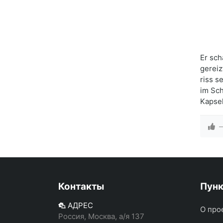
Er sch
gereiz
riss s
im Sch
Kapse
Контакты
Пун
АДРЕС
О про
Россия, Москва, а/я 137