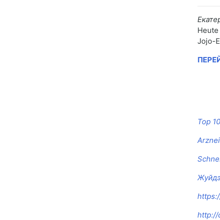
Екате
Heute 
Jojo-E
ПЕРЕ
Top 1
Arznei
Schnel
Жуйдэ
https
http:/