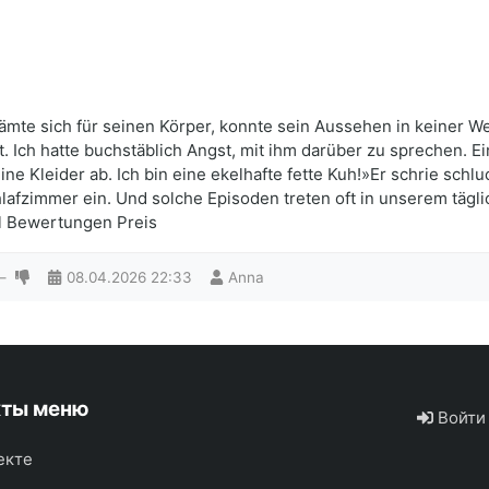
ämte sich für seinen Körper, konnte sein Aussehen in keiner 
t. Ich hatte buchstäblich Angst, mit ihm darüber zu sprechen. 
eine Kleider ab. Ich bin eine ekelhafte fette Kuh!»Er schrie schl
lafzimmer ein. Und solche Episoden treten oft in unserem tägl
l Bewertungen Preis
—
08.04.2026
22:33
Anna
кты меню
Войти
екте