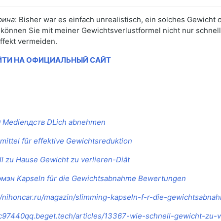
рина
: Bisher war es einfach unrealistisch, ein solches Gewicht
können Sie mit meiner Gewichtsverlustformel nicht nur schne
ffekt vermeiden.
ЙТИ НА ОФИЦИАЛЬНЫЙ САЙТ
0 Medienдств DLich abnehmen
mittel für effektive Gewichtsreduktion
l zu Hause Gewicht zu verlieren-Diät
мэн Kapseln für die Gewichtsabnahme Bewertungen
://nihoncar.ru/magazin/slimming-kapseln-f-r-die-gewichtsab
/c97440qq.beget.tech/articles/13367-wie-schnell-gewicht-zu-v