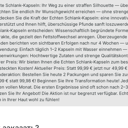
te Schlank-Kapseln: Ihr Weg zu einer straffen Silhouette — üb
hten Sie endlich Ihr Wunschgewicht erreichen — ohne strenge
decken Sie die Kraft der Echten Schlank‑Kapseln: eine innovati
erstützt und Ihnen hilft, überschüssige Pfunde sanft loszuwer
lank‑Kapseln entscheiden: Wissenschaftlich begründete Formel
rakte, die gezielt den Fettstoffwechsel anregen. Überzeugen
den berichten von sichtbaren Erfolgen nach nur 4 Wochen — u
endung: Einfach täglich 1–2 Kapseln mit Wasser einnehmen — id
enwirkungen: Hochtwertige Zutaten und strenge Qualitätskontro
rer Preis: Wir bieten Ihnen die Echten Schlank‑Kapseln zum bes
steckten Kosten! Aktueller Preis: Statt 99,99 € jetzt nur 49,99 
deraktion: Bestellen Sie heute 2 Packungen und sparen Sie zus
99 € statt 99,98 €! Beginnen Sie Ihre Transformation heute! J
en vollen Monat. Die ersten Ergebnisse sind oft schon nach 2–3
zen Sie Ihr Angebot! Die Aktion ist nur begrenzt verfügbar. Ech
h in Ihrer Haut wohl zu fühlen!
 заказать?