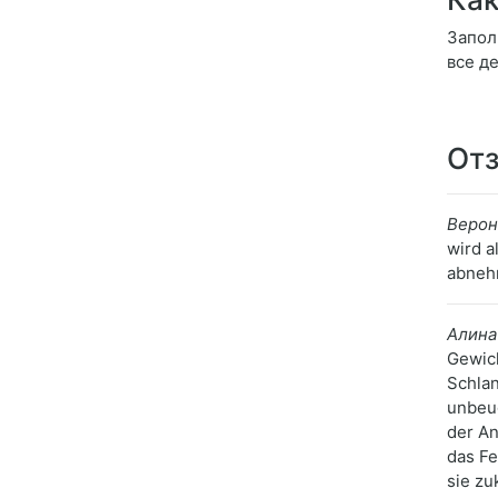
Запол
все д
Отз
Верон
wird a
abnehm
Алина
Gewich
Schlan
unbeu
der An
das Fe
sie zu