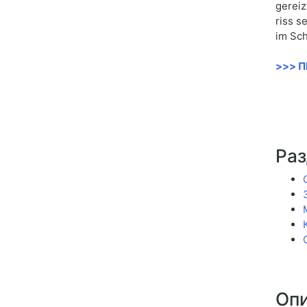
gereiz
riss s
im Sch
>>> 
Раз
Опи