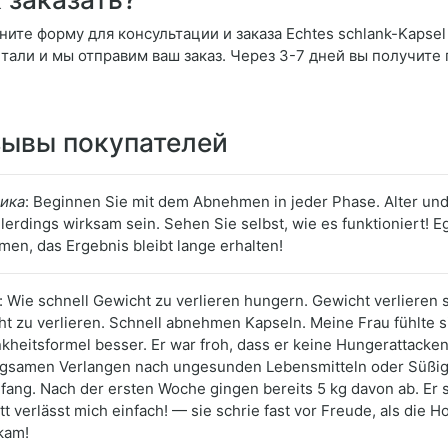
ните форму для консультации и заказа Echtes schlank-Kapsel
етали и мы отправим ваш заказ. Через 3-7 дней вы получите
ывы покупателей
ика
: Beginnen Sie mit dem Abnehmen in jeder Phase. Alter und
llerdings wirksam sein. Sehen Sie selbst, wie es funktioniert! 
en, das Ergebnis bleibt lange erhalten!
: Wie schnell Gewicht zu verlieren hungern. Gewicht verlieren
t zu verlieren. Schnell abnehmen Kapseln. Meine Frau fühlte s
kheitsformel besser. Er war froh, dass er keine Hungerattacken
gsamen Verlangen nach ungesunden Lebensmitteln oder Süßigk
fang. Nach der ersten Woche gingen bereits 5 kg davon ab. Er st
tt verlässt mich einfach! — sie schrie fast vor Freude, als die Hos
kam!