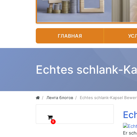
ГЛАВНАЯ
УС
Echtes schlank-Ka
Лента блогов
Echtes schlank-Kapsel Bewer
Ec
0
Er sch