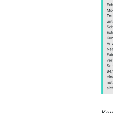
Ech
Möc
Ent
unt
Sch
Ext
Kun
Anw
Neb
Fai
ver
Son
84,
ein
nut
sic
Как