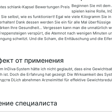
Beginnen Sie mit dem 
spielen keine Rolle, I
Sie selbst, wie es funktioniert! Egal wie viele Kilogramm Sie 
erhalten! Dank dessen werden Sie ein für alle Mal überflüssig
ärken Ihre Gesundheit… Vergessen kann man die unnatürlich w
reppensteigen verspürt, die Atemnot nach wenigen Minuten un
ngung schwitzt. Und die Scham, die Enttäuschung und die Eifersu
ект от применения
m InDiva‑System hätte ich nicht geglaubt, dass eine Gewichts
h ist. Doch die Erfahrung hat gezeigt: Die Wirksamkeit des Sys
дств DLich abnehmen Arzneimittel für effektive Gewichtsreduk
ние специалиста