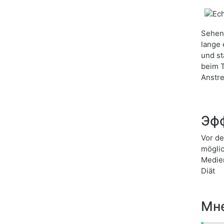
Sehen 
lange 
und st
beim T
Anstre
Эфф
Vor de
möglic
Medien
Diät
Мне