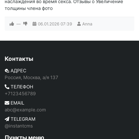
наслаждения во время секса. Отзывы о Увеличение
толщины члена фото
—
06.01.2026
07:39
Anna
Контакты
АДРЕС
Россия, Москва, а/я 137
ТЕЛЕФОН
+7123456789
EMAIL
abc@example.com
TELEGRAM
@instantcms
Пункты меню