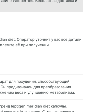
газине Wildberries. Бесплатная доставка и
ian diet. Оператор уточнит у вас все детали
оплатите её при получении.
епарат для похудения, способствующий
. Он предназначен для преобразования
нижению веса и улучшению метаболизма.
ейд leptigen meridian diet капсулы.
 Diet купить в Махачкале. Страдаю лишним