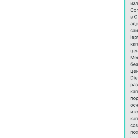
из
Сог
в C
адр
сай
lep
кап
цен
Mer
без
цен
Die
раз
кап
под
осн
и к
кап
соз
пох