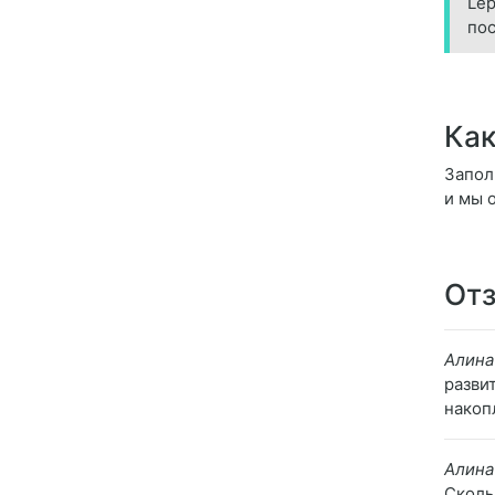
Lep
пос
Как
Заполн
и мы 
Отз
Алина
разви
накоп
Алина
Скольк