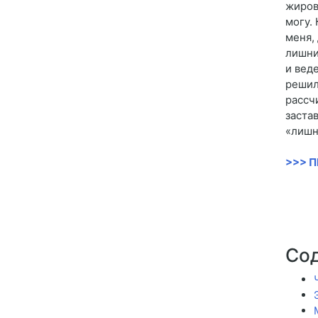
жиров
могу.
меня,
лишни
и вед
решил
рассч
застав
«лишн
>>> 
Со