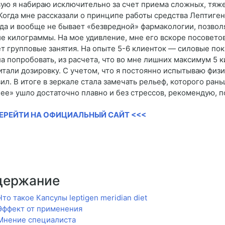
ую я набираю исключительно за счет приема сложных, тяжел
 Когда мне рассказали о принципе работы средства Лептиген
 да и вообще не бывает «безвредной» фармакологии, позвол
е килограммы. На мое удивление, мне его вскоре посоветов
ет групповые занятия. На опыте 5-6 клиенток — силовые пок
а попробовать, из расчета, что во мне лишних максимум 5 
итали дозировку. С учетом, что я постоянно испытываю физи
ил. В итоге в зеркале стала замечать рельеф, которого рань
ее» ушло достаточно плавно и без стрессов, рекомендую, п
ПЕРЕЙТИ НА ОФИЦИАЛЬНЫЙ САЙТ <<<
держание
Что такое Капсулы leptigen meridian diet
Эффект от применения
Мнение специалиста