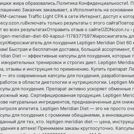
лишки жира образовались.Политика Конфиденциальности1.
лашению Заказчик заказывает, а Исполнитель на основани
RM-системе Traffic Light CPA в сети Интернет, доступ к кот
есу.ozon.ruВключать только результаты с этого сайтаПовтор
т во всех результатахОтправить отзыв о сайтеOZONozon.ru › p
tigen-meridian-diet-60-kapsul-1178377597Жиросжигатель для
сулЖиросжигатель для похудения Leptigen Meridian Diet 60
ам! Быстрая и бесплатная доставка, большой ассортимент, б
idian Diet — эффективные капсулы для похудения, которые
 изнурительных тренировок и строгих диет. Leptigen Meridia
а, отзывы и инструкция по применению. Купить препарат Ле
t — это современные капсулы для похудения, разработанн
работок в области диетологии и нутрициологии. Leptigen M
сулы для похудения. Препарат активно ускоряет обменные 
кожный жир. Сертифицированная продукция. Leptigen Meridi
ове натуральных ингредиентов, предназначенные для сниж
онтроля аппетита. Leptigen Meridian Diet — это не просто 
сулы для похудения с громкими обещаниями, а инновационн
данный для тех, кто. leptigen meridian diet — цена, инструкц
удения в аптеке! Принимаем заказы круглосуточно. Капсул