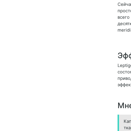
Сейча
прост
всего
десят
merid
Эфф
Lepti
состо
приво
эффек
Мне
Кап
тка