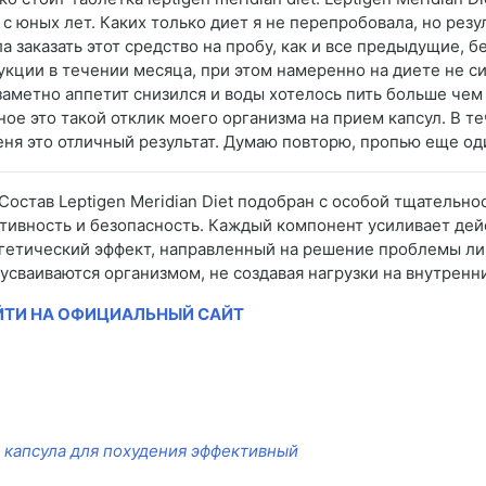
 с юных лет. Каких только диет я не перепробовала, но рез
а заказать этот средство на пробу, как и все предыдущие, 
укции в течении месяца, при этом намеренно на диете не си
заметно аппетит снизился и воды хотелось пить больше чем 
ное это такой отклик моего организма на прием капсул. В те
еня это отличный результат. Думаю повторю, пропью еще од
 Состав Leptigen Meridian Diet подобран с особой тщатель
тивность и безопасность. Каждый компонент усиливает дей
гетический эффект, направленный на решение проблемы ли
 усваиваются организмом, не создавая нагрузки на внутренн
ЙТИ НА ОФИЦИАЛЬНЫЙ САЙТ
 капсула для похудения эффективный