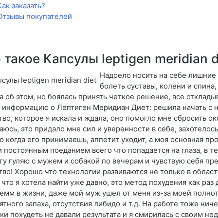
Как заказать?
Отзывы покупателей
 такое Капсулы leptigen meridian d
Надоело носить на себе лишние
болеть суставы, колени и спина,
а об этом, но боялась принять четкое решение, все отклады
 информацию о Лептиген Меридиан Диет: решила начать с не
тво, которое я искала и ждала, оно помогло мне сбросить ок
аюсь, это придало мне сил и уверенности в себе, захотелос
о когда его принимаешь, аппетит уходит, а моя основная п
и постоянным поеданием всего что попадается на глаза, в те
гу гуляю с мужем и собакой по вечерам и чувствую себя пр
тво! Хорошо что технологии развиваются не только в облас
о что я хотела найти уже давно, это метод похудения как ра
емм в жизни, даже мой муж ушел от меня из-за моей полнот
ятного запаха, отсутствия либидо и т.д. На работе тоже нич
ки похудеть не давали результата и я смирилась с своим нед