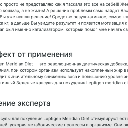
с просто не представляю как я таскала это все на себе!!! 
о кошмар, а не жизнь! А решение проблемы само найдет Вас,
 Вы уже нашли решение! Средство результативное, самое гла
ка кг, а дальше Вы увидите результат и появится мотивация 
ian был именно катализатором, который помог мне начать св
ект от применения
gen Meridian Diеt — это революционная диетическая добавк
яния, при котором организм использует накопленный жир в 
дит к значительному снижению веса и повышению уровня эн
тивный Зеленые капсулы для похудения Leptigen meridian di
ние эксперта
сулы для похудения Leptigen Meridian Diet стимулируют е
ней, ускоряя метаболические процессы в организме. Они ок