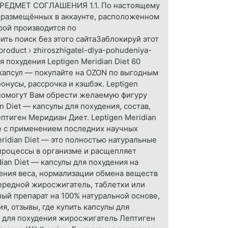
 ПРЕДМЕТ СОГЛАШЕНИЯ 1.1. По настоящему
и размещённых в аккаунте, расположенном
орой производится по
ить поиск без этого сайтаЗаблокируй этот
roduct › zhiroszhigatel-dlya-pohudeniya-
 похудения Leptigen Meridian Diet 60
 капсул — покупайте на OZON по выгодным
онусы, рассрочка и кэшбэк. Leptigen
 помогут Вам обрести желаемую фигуру
n Diet — капсулы для похудения, состав,
птиген Меридиан Диет. Leptigen Meridian
ые с применением последних научных
eridian Diet — это полностью натуральные
процессы в организме и расщепляет
an Diet — капсулы для похудения на
ения веса, нормализации обмена веществ
очередной жиросжигатель, таблетки или
ый препарат на 100% натуральной основе,
ия, отзывы, где купить капсулы для
ы для похудения жиросжигатель Лептиген