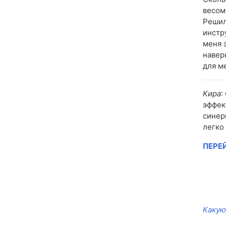
весом
Решил
инстр
меня 
навер
для м
Кира
:
эффек
синер
легко
ПЕРЕ
Какую