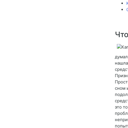
Что
думал
нашла
средс
Призн
Прост
сном 
подол
средс
это т
пробл
непри
попыт