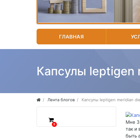
ГЛАВНАЯ
УС
Капсулы leptigen 
Лента блогов
Капсулы leptigen meridian di
Мне 3
0
так и
быть 