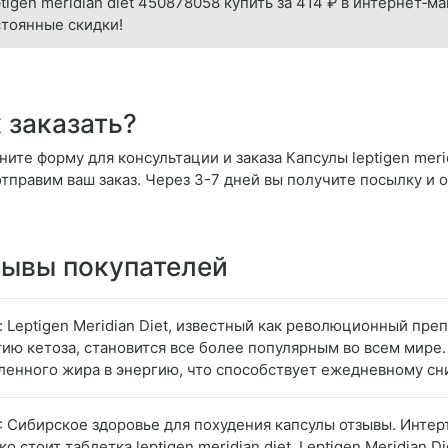
tigen meridian diet 450878058 купить за 414 ₽ в интернет‑ма
тоянные скидки!
 заказать?
ите форму для консультации и заказа Капсулы leptigen merid
отправим ваш заказ. Через 3-7 дней вы получите посылку и 
ывы покупателей
: Leptigen Meridian Diеt, известный как революционный пр
тию кетоза, становится все более популярным во всем мире
ленного жира в энергию, что способствует ежедневному с
: Сибирское здоровье для похудения капсулы отзывы. Интертр
о стоит таблетка leptigen meridian diet. Leptigen Meridian