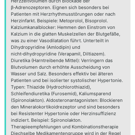
Herzzeitvolumen durch Blockade der
β‑Adrenozeptoren. Eignen sich besonders bei
Patienten mit Herzrhythmusstörungen oder nach
Herzinfarkt. Beispiele: Metoprolol, Bisoprolol.
Kalziumkanalblocker: Hemmen den Einstrom von
Kalzium in die glatten Muskelzellen der Blutgefäße,
was zu einer Vasodilatation führt. Unterteilt in
Dihydropyridine (Amlodipin) und
nicht‑dihydropyridine (Verapamil, Diltiazem).
Diuretika (Harntreibende Mittel): Verringern das
Blutvolumen durch erhöhte Ausscheidung von
Wasser und Salz. Besonders effektiv bei älteren
Patienten und bei isolierter systolischer Hypertonie.
Typen: Thiazide (Hydrochlorothiazid),
Schleifendiuretika (Furosemid), Kaliumsparend
(Spironolakton). Aldosteronantagonisten: Blockieren
den Mineralokortikoidrezeptor und sind besonders
bei Resistenter Hypertonie oder Herzinsuffizienz
indiziert. Beispiel: Spironolakton.
Therapieempfehlungen und Kombinationstherapie
Diechselbe Medikamentengruppe wird in der Regel