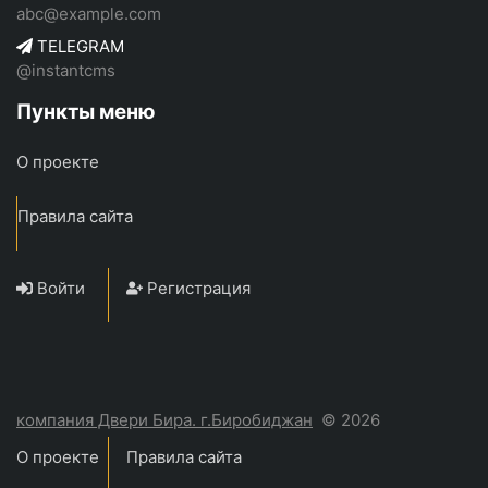
abc@example.com
TELEGRAM
@instantcms
Пункты меню
О проекте
Правила сайта
Войти
Регистрация
компания Двери Бира. г.Биробиджан
© 2026
О проекте
Правила сайта