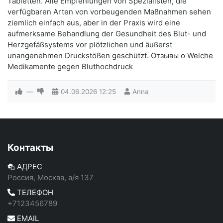
Tabletten. Alle Empfehlungen von Spezialisten, die
verfügbaren Arten von vorbeugenden Maßnahmen sehen
ziemlich einfach aus, aber in der Praxis wird eine
aufmerksame Behandlung der Gesundheit des Blut- und
Herzgefäßsystems vor plötzlichen und äußerst
unangenehmen Druckstößen geschützt. Отзывы о Welche
Medikamente gegen Bluthochdruck
—
04.06.2026
12:25
Anna
Контакты
АДРЕС
Россия, Москва, а/я 137
ТЕЛЕФОН
+7123456789
EMAIL