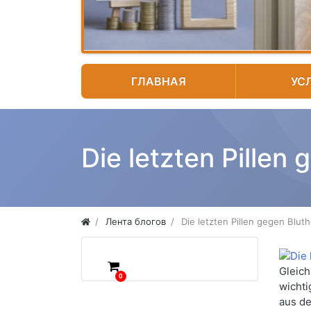
ГЛАВНАЯ
УС
Die letzten Pillen
Лента блогов
Die letzten Pillen gegen Blut
Gleich
0
wicht
aus de