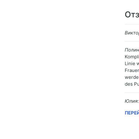
Отз
Викто
Полин
Kompli
Linie 
Frauen
werden
des Pu
Юлия
:
ПЕРЕ