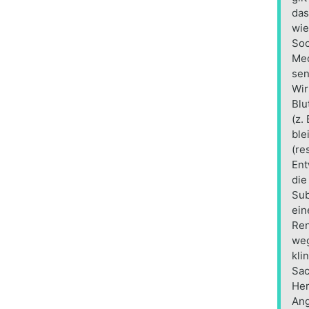
das
wie
Soc
Med
sen
Wir
Blu
(z.
ble
(re
Ent
die
Sub
ein
Ren
weg
kli
Sac
Her
Ang