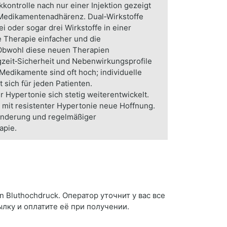
kontrolle nach nur einer Injektion gezeigt
 Medikamentenadhärenz. Dual‑Wirkstoffe
 oder sogar drei Wirkstoffe in einer
ie Therapie einfacher und die
Obwohl diese neuen Therapien
zeit‑Sicherheit und Nebenwirkungsprofile
Medikamente sind oft hoch; individuelle
 sich für jeden Patienten.
Hypertonie sich stetig weiterentwickelt.
n mit resistenter Hypertonie neue Hoffnung.
länderung und regelmäßiger
apie.
n Bluthochdruck. Оператор уточнит у вас все
ылку и оплатите её при получении.