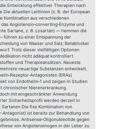
die Entwicklung effektiver Therapien nach
 Die aktuellen Leitlinien (z. B. der European
ine Kombination aus verschiedenen
n das Angiotensin‑converting‑Enzyme und
nte Sartane, z. B. Losartan) — hemmen die
 — führen zu einer Entspannung der
sscheidung von Wasser und Salz; Betablocker
urf. Trotz dieser vielfältigen Optionen
edikation nicht adäquat kontrolliert
kstoffen und Therapieansätzen. Neueste
 mehrere neuartige Substanzen entwickelt,
helin‑Rezeptor‑Antagonisten (ERAs)
kt von Endothelin‑1 und zeigen in Studien
it chronischer Nierenerkrankung.
, jedoch mit eingeschränkter Anwendung
er Sicherheitsprofil werden derzeit in
t Sartanen Die fixe Kombination von
r‑Antagonist) ist bereits zur Behandlung von
Ergebnisse. Antisense‑Oligonukleotide gegen
ynthese von Angiotensinogen in der Leber zu