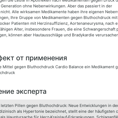
agen die Leute in Apotheken nach Medikamenten gegen Druck d
Generation ohne Nebenwirkungen. Aber das passiert in der
 nicht. Alle wirksamen Medikamente haben ihre eigenen Nebenw
ngen, Ihre Gruppe von Medikamenten gegen Bluthochdruck mit I
ocker Patienten mit Herzinsuffizienz, Aortenaneurysma, nach 
ähigen Alter, insbesondere Frauen, die eine Schwangerschaft 
gen, können aber Hautausschläge und Bradykardie verursachen
ект от применения
 Mittel gegen Bluthochdruck Cardio Balance ein Medikament 
ochdruck
ние эксперта
 letzten Pillen gegen Bluthochdruck: Neue Entwicklungen in d
izinisch als Hypertonie bezeichnet, stellt eine der häufigsten
t als Hauptursache für Herz‑Kreislauf‑Erkrankungen, Schlaganf