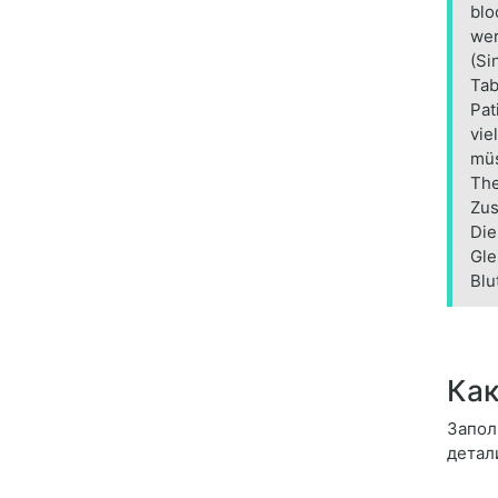
blo
wer
(Si
Tab
Pat
vie
müs
The
Zus
Die
Gle
Blu
Как
Заполн
детал