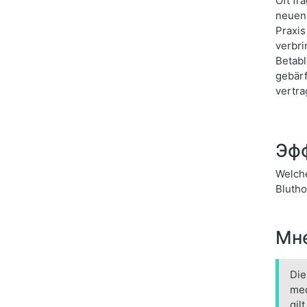
Oft fr
neuen 
Praxis
verbri
Betabl
gebärf
vertra
Эфф
Welche
Bluth
Мне
Die
med
gil