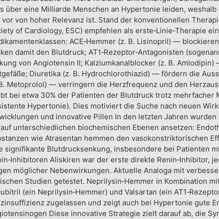
s über eine Milliarde Menschen an Hypertonie leiden, weshalb 
 vor von hoher Relevanz ist. Stand der konventionellen Therapie
iety of Cardiology, ESC) empfehlen als erste‑Linie‑Therapie e
ikamentenklassen: ACE‑Hemmer (z. B. Lisinopril) — blockiere
ken damit den Blutdruck; AT1‑Rezeptor‑Antagonisten (sogenan
kung von Angiotensin II; Kalziumkanalblocker (z. B. Amlodipin)
tgefäße; Diuretika (z. B. Hydrochlorothiazid) — fördern die Au
 B. Metoprolol) — verringern die Herzfrequenz und den Herzausw
ibt bei etwa 30% der Patienten der Blutdruck trotz mehrfacher M
sistente Hypertonie). Dies motiviert die Suche nach neuen Wir
wicklungen und innovative Pillen In den letzten Jahren wurden
 auf unterschiedlichen biochemischen Ebenen ansetzen: Endot
stanzen wie Atrasentan hemmen den vasokonstriktorischen Effe
e signifikante Blutdrucksenkung, insbesondere bei Patienten m
in‑Inhibitoren Aliskiren war der erste direkte Renin‑Inhibitor
en möglicher Nebenwirkungen. Aktuelle Analoga mit verbessert
nischen Studien getestet. Neprilysin‑Hemmer in Kombination mi
ubitril (ein Neprilysin‑Hemmer) und Valsartan (ein AT1‑Rezepto
zinsuffizienz zugelassen und zeigt auch bei Hypertonie gute 
iotensinogen Diese innovative Strategie zielt darauf ab, die S