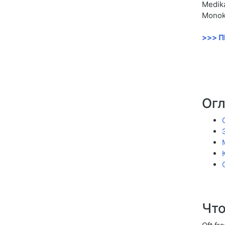
Medika
Monok
>>> 
Ог
Что