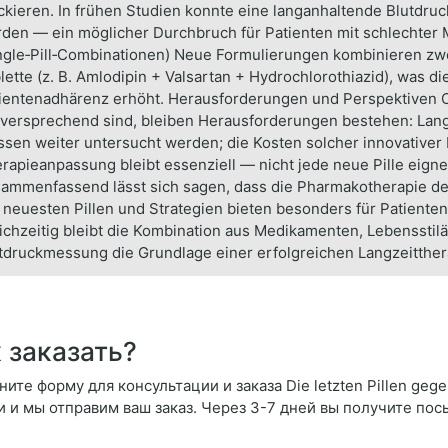
ckieren. In frühen Studien konnte eine langanhaltende Blutdruck
den — ein möglicher Durchbruch für Patienten mit schlechter
ngle‑Pill‑Combinationen) Neue Formulierungen kombinieren zwei
lette (z. B. Amlodipin + Valsartan + Hydrochlorothiazid), was d
ientenadhärenz erhöht. Herausforderungen und Perspektiven 
lversprechend sind, bleiben Herausforderungen bestehen: Lang
sen weiter untersucht werden; die Kosten solcher innovativer 
rapieanpassung bleibt essenziell — nicht jede neue Pille eignet
ammenfassend lässt sich sagen, dass die Pharmakotherapie der 
 neuesten Pillen und Strategien bieten besonders für Patiente
ichzeitig bleibt die Kombination aus Medikamenten, Lebenssti
tdruckmessung die Grundlage einer erfolgreichen Langzeitther
 заказать?
ите форму для консультации и заказа Die letzten Pillen gege
и и мы отправим ваш заказ. Через 3-7 дней вы получите пос