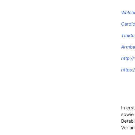
Welche
Cardi
Tinkt
Armba
http:/
https:
In ers
sowie 
Betabl
Verlan