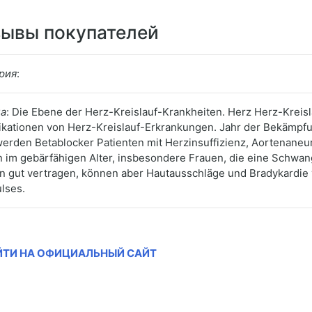
ывы покупателей
рия
:
а
: Die Ebene der Herz-Kreislauf-Krankheiten. Herz Herz-Kreis
kationen von Herz-Kreislauf-Erkrankungen. Jahr der Bekämpfun
werden Betablocker Patienten mit Herzinsuffizienz, Aortenane
 im gebärfähigen Alter, insbesondere Frauen, die eine Schwan
 gut vertragen, können aber Hautausschläge und Bradykardie 
lses.
ЙТИ НА ОФИЦИАЛЬНЫЙ САЙТ