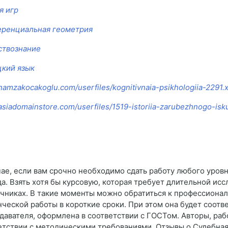
я игр
ренциальная геометрия
твознание
кий язык
/hamzakocakoglu.com/userfiles/kognitivnaia-psikhologiia-2291.
/asiadomainstore.com/userfiles/1519-istoriia-zarubezhnogo-isk
чае, если вам срочно необходимо сдать работу любого уровн
да. Взять хотя бы курсовую, которая требует длительной и
очниках. В такие моменты можно обратиться к профессиона
нческой работы в короткие сроки. При этом она будет соотв
давателя, оформлена в соответствии с ГОСТом. Авторы, ра
етствии с методическими требованиями. Отзывы о Судебна