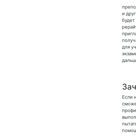
препо
и дру
будет
рерай
пригл
получ
для у
экзам
дальш
Зач
Если 
сможе
профи
выпол
пытат
помощ