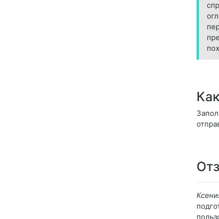
спр
огл
пер
пре
пох
Как
Запол
отпра
Отз
Ксени
подго
польз