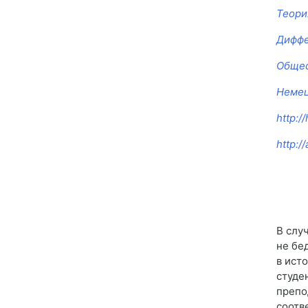
Теори
Диффе
Общес
Немец
http:/
http:/
В слу
не бе
в ист
студе
препо
соотв