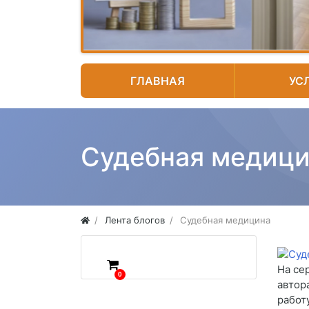
ГЛАВНАЯ
УС
Судебная медиц
Лента блогов
Судебная медицина
На се
0
автор
работ