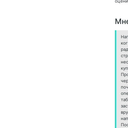
оцени
Мне
Нап
ког
рад
стр
нес
куп
Про
чер
поч
опе
таб
зас
вру
нап
Пос