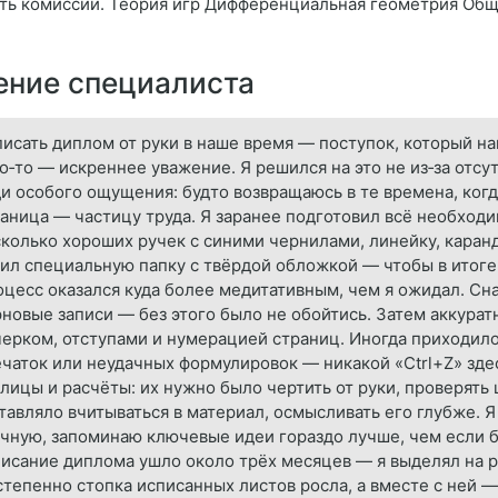
ть комиссии. Теория игр Дифференциальная геометрия Об
ние специалиста
исать диплом от руки в наше время — поступок, который нав
о‑то — искреннее уважение. Я решился на это не из‑за отсу
и особого ощущения: будто возвращаюсь в те времена, когд
аница — частицу труда. Я заранее подготовил всё необходи
колько хороших ручек с синими чернилами, линейку, каранд
ил специальную папку с твёрдой обложкой — чтобы в итоге 
цесс оказался куда более медитативным, чем я ожидал. Сна
новые записи — без этого было не обойтись. Затем аккурат
ерком, отступами и нумерацией страниц. Иногда приходило
чаток или неудачных формулировок — никакой «Ctrl+Z» зде
лицы и расчёты: их нужно было чертить от руки, проверять 
тавляло вчитываться в материал, осмысливать его глубже. Я
чную, запоминаю ключевые идеи гораздо лучше, чем если б
исание диплома ушло около трёх месяцев — я выделял на р
тепенно стопка исписанных листов росла, а вместе с ней — 