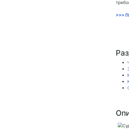
требо
>>> 
Раз
Опи