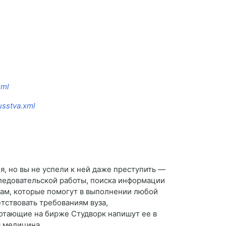
xml
usstva.xml
я, но вы не успели к ней даже преступить —
сследовательской работы, поиска информации
лам, которые помогут в выполнении любой
етствовать требованиям вуза,
ботающие на бирже Студворк напишут ее в
я медицина