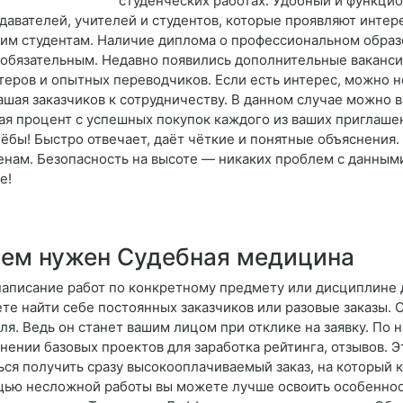
студенческих работах. Удобный и функцио
давателей, учителей и студентов, которые проявляют интере
гим студентам. Наличие диплома о профессиональном образ
 обязательным. Недавно появились дополнительные ваканси
теров и опытных переводчиков. Если есть интерес, можно н
ашая заказчиков к сотрудничеству. В данном случае можно 
ая процент с успешных покупок каждого из ваших приглашен
чёбы! Быстро отвечает, даёт чёткие и понятные объяснения.
енам. Безопасность на высоте — никаких проблем с данными
е!
ем нужен Судебная медицина
написание работ по конкретному предмету или дисциплине д
те найти себе постоянных заказчиков или разовые заказы. 
ля. Ведь он станет вашим лицом при отклике на заявку. По 
нении базовых проектов для заработка рейтинга, отзывов. 
ься получить сразу высокооплачиваемый заказ, на который 
ью несложной работы вы можете лучше освоить особенност