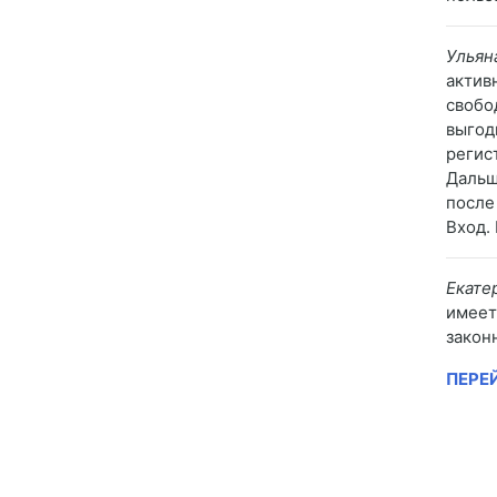
Ульян
актив
свобо
выгод
регис
Дальш
после
Вход.
Екате
имеет
закон
ПЕРЕ