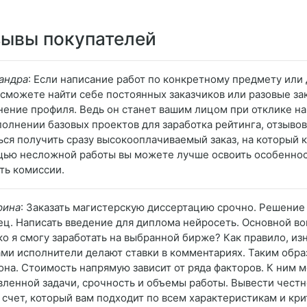
ывы покупателей
андра
: Если написание работ по конкретному предмету или
 сможете найти себе постоянных заказчиков или разовые за
нение профиля. Ведь он станет вашим лицом при отклике на
полнении базовых проектов для заработка рейтинга, отзывов
ься получить сразу высокооплачиваемый заказ, на который 
ью несложной работы вы можете лучше освоить особенност
ть комиссии.
рина
: Заказать магистерскую диссертацию срочно. Решение 
ец. Написать введение для диплома нейросеть. Основной во
ко я смогу заработать на выбранной бирже? Как правило, и
ами исполнители делают ставки в комментариях. Таким обр
она. Стоимость напрямую зависит от ряда факторов. К ним
вленной задачи, срочность и объемы работы. Вывести чест
т счет, который вам подходит по всем характеристикам и кр