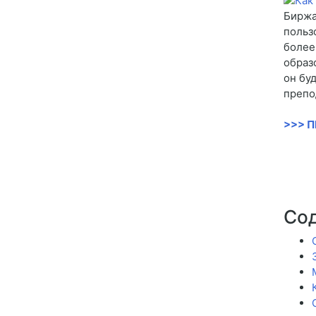
Биржа
польз
более
образ
он буд
препо
>>> 
Со