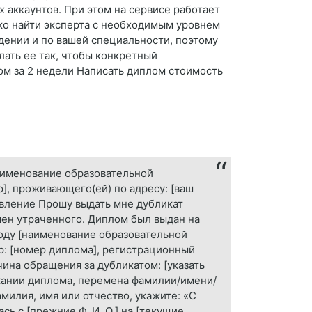
 аккаунтов. При этом на сервисе работает
гко найти эксперта с необходимым уровнем
едении и по вашей специальности, поэтому
елать ее так, чтобы конкретный
ом за 2 недели Написать диплом стоимость
аименование образовательной
ью], проживающего(ей) по адресу: [ваш
явление Прошу выдать мне дубликат
мен утраченного. Диплом был выдан на
 году [наименование образовательной
р: [номер диплома], регистрационный
ина обращения за дубликатом: [указать
ржании диплома, перемена фамилии/имени/
амилия, имя или отчество, укажите: «С
ь с [прежние Ф. И. О.] на [текущие