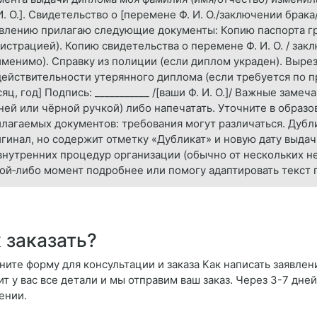
И. О.]. Свидетельство о [перемене Ф. И. О./заключении брак
влению прилагаю следующие документы: Копию паспорта гра
истрацией). Копию свидетельства о перемене Ф. И. О. / за
менимо). Справку из полиции (если диплом украден). Вырез
ействительности утерянного диплома (если требуется по пр
яц, год] Подпись: ___________ /[ваши Ф. И. О.]/ Важные заме
ней или чёрной ручкой) либо напечатать. Уточните в образ
лагаемых документов: требования могут различаться. Дубли
гинал, но содержит отметку «Дубликат» и новую дату выдач
внутренних процедур организации (обычно от нескольких не
ой‑либо момент подробнее или помогу адаптировать текст 
 заказать?
ните форму для консультации и заказа Как написать заявлен
ит у вас все детали и мы отправим ваш заказ. Через 3-7 дне
ении.