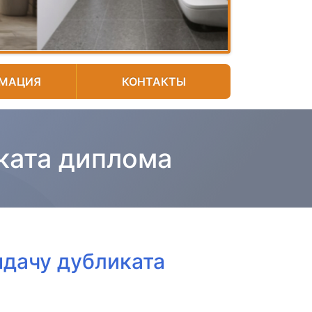
МАЦИЯ
КОНТАКТЫ
иката диплома
ыдачу дубликата