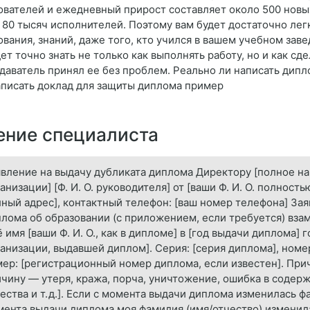
ователей и ежедневный прирост составляет около 500 новых
 80 тысяч исполнителей. Поэтому вам будет достаточно ле
ования, знаний, даже того, кто учился в вашем учебном зав
ет точно знать не только как выполнять работу, но и как сд
даватель принял ее без проблем. Реально ли написать дипл
аписать доклад для защиты диплома пример
ние специалиста
вление на выдачу дубликата диплома Директору [полное н
анизации] [Ф. И. О. руководителя] от [ваши Ф. И. О. полност
ный адрес], контактный телефон: [ваш номер телефона] За
лома об образовании (с приложением, если требуется) вза
 имя [ваши Ф. И. О., как в дипломе] в [год выдачи диплома]
анизации, выдавшей диплом]. Серия: [серия диплома], номе
ер: [регистрационный номер диплома, если известен]. Прич
чину — утеря, кража, порча, уничтожение, ошибка в соде
ества и т. д.]. Если с момента выдачи диплома изменилась ф
ента выдачи диплома моя фамилия (имя/отчество) изменилас