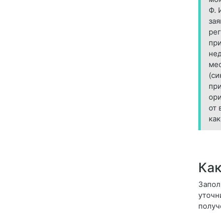
Ф. 
зая
рег
при
нед
мес
(си
при
ори
от 
как
Как
Запол
уточн
получ