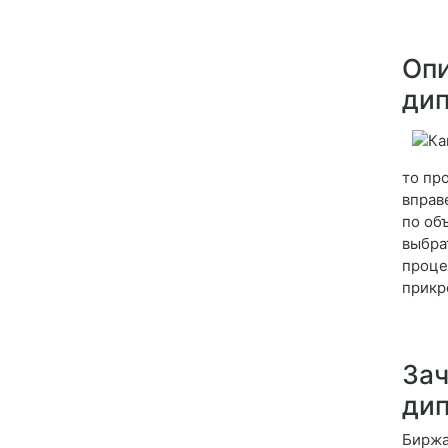
Опи
ди
то пр
вправ
по об
выбра
проце
прикр
Зач
ди
Биржа