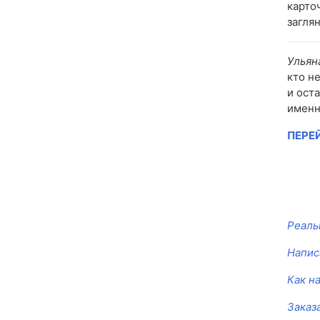
карто
загля
Ульян
кто н
и ост
именн
ПЕРЕ
Реаль
Напис
Как н
Заказ