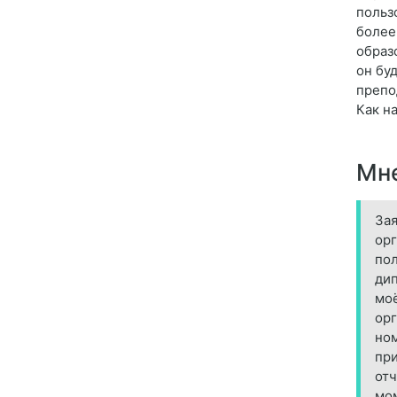
польз
более
образ
он буд
препо
Как н
Мне
Зая
орг
пол
дип
моё
орг
ном
при
отч
мом