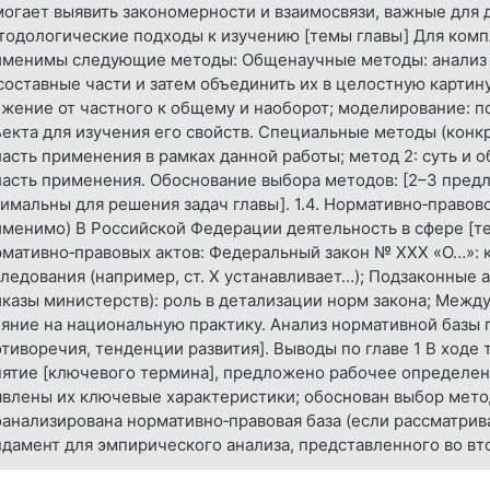
огает выявить закономерности и взаимосвязи, важные для д
одологические подходы к изучению [темы главы] Для комп
именимы следующие методы: Общенаучные методы: анализ и
составные части и затем объединить их в целостную картин
жение от частного к общему и наоборот; моделирование: 
екта для изучения его свойств. Специальные методы (конкр
асть применения в рамках данной работы; метод 2: суть и о
асть применения. Обоснование выбора методов: [2–3 пред
имальны для решения задач главы]. 1.4. Нормативно‑правов
менимо) В Российской Федерации деятельность в сфере [т
рмативно‑правовых актов: Федеральный закон № XXX «О…»:
ледования (например, ст. X устанавливает…); Подзаконные 
казы министерств): роль в детализации норм закона; Межд
яние на национальную практику. Анализ нормативной базы 
тиворечия, тенденции развития]. Выводы по главе 1 В ходе
ятие [ключевого термина], предложено рабочее определени
влены их ключевые характеристики; обоснован выбор мето
анализирована нормативно‑правовая база (если рассматрив
дамент для эмпирического анализа, представленного во вто