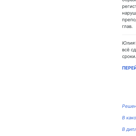
регис
наруш
препо
глав.
Юлия
всё с
сроки
ПЕРЕ
Решен
В как
В дип