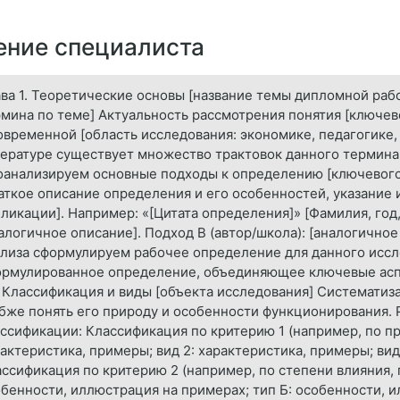
ние специалиста
ва 1. Теоретические основы [название темы дипломной рабо
мина по теме] Актуальность рассмотрения понятия [ключе
овременной [область исследования: экономике, педагогике, 
ературе существует множество трактовок данного термина,
анализируем основные подходы к определению [ключевого 
аткое описание определения и его особенностей, указание 
ликации]. Например: «[Цитата определения]» [Фамилия, год, 
алогичное описание]. Подход В (автор/школа): [аналогично
лиза сформулируем рабочее определение для данного иссле
ормулированное определение, объединяющее ключевые асп
. Классификация и виды [объекта исследования] Систематиз
бже понять его природу и особенности функционирования.
ссификации: Классификация по критерию 1 (например, по пр
актеристика, примеры; вид 2: характеристика, примеры; вид
ссификация по критерию 2 (например, по степени влияния, п
бенности, иллюстрация на примерах; тип Б: особенности, 