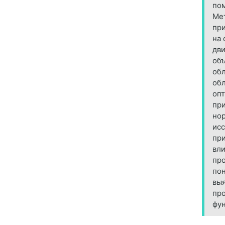
пом
Мет
пр
на 
дви
объ
обл
обл
опт
при
но
исс
при
вли
про
пон
выя
про
фун