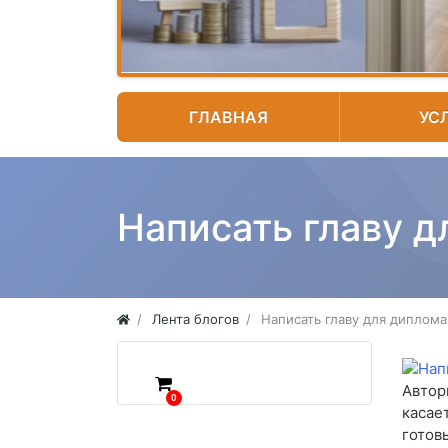
ГЛАВНАЯ
УС
Написать главу д
Лента блогов
Написать главу для диплом
Автор
0
касае
готов