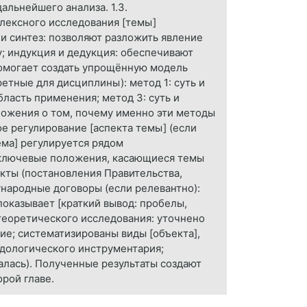
альнейшего анализа. 1.3.
лексного исследования [темы]
 синтез: позволяют разложить явление
у; индукция и дедукция: обеспечивают
помогает создать упрощённую модель
етные для дисциплины): метод 1: суть и
бласть применения; метод 3: суть и
ложения о том, почему именно эти методы
ое регулирование [аспекта темы] (если
ема] регулируется рядом
 ключевые положения, касающиеся темы
акты (постановления Правительства,
ународные договоры (если релевантно):
показывает [краткий вывод: пробелы,
 теоретического исследования: уточнено
е; систематизированы виды [объекта],
дологического инструментария;
алась). Полученные результаты создают
рой главе.