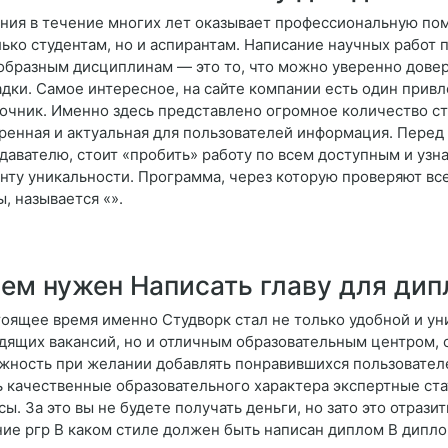
ния в течение многих лет оказывает профессиональную по
лько студентам, но и аспирантам. Написание научных работ 
образным дисциплинам — это то, что можно уверенно дове
дки. Самое интересное, на сайте компании есть один прив
очник. Именно здесь представлено огромное количество ст
ренная и актуальная для пользователей информация. Перед 
давателю, стоит «пробить» работу по всем доступным и узн
нту уникальности. Программа, через которую проверяют вс
ы, называется «».
ем нужен Написать главу для ди
тоящее время именно Студворк стал не только удобной и у
дящих вакансий, но и отличным образовательным центром, с
жность при желании добавлять понравившихся пользователей
ь качественные образовательного характера экспертные ста
сы. За это вы не будете получать деньги, но зато это отрази
ие ргр В каком стиле должен быть написан диплом В дипло