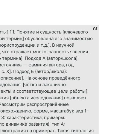
ты] 1.1. Понятие и сущность [ключевого
вой термин] обусловлена его значимостью
юриспруденции и т. д.]. В научной
 что отражает многогранность явления.
термина]: Подход А (автор/школа):
источника — фамилия автора, год
с. X]. Подход Б (автор/школа):
е описание]. На основе проведённого
дования: [чётко и лаконично
екты и соответствующее цели работы].
ация [объекта исследования] позволяет
 Рассмотрим распространённые
оисхождению, форме, масштабу): вид 1:
 3: характеристика, примеры.
о динамике развития): тип А:
иллюстрация на примерах. Такая типология