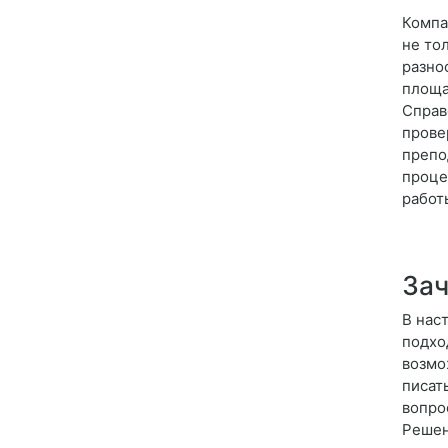
Компа
не то
разно
площа
Справ
прове
препо
проце
работ
Зач
В нас
подхо
возмо
писат
вопро
Решен