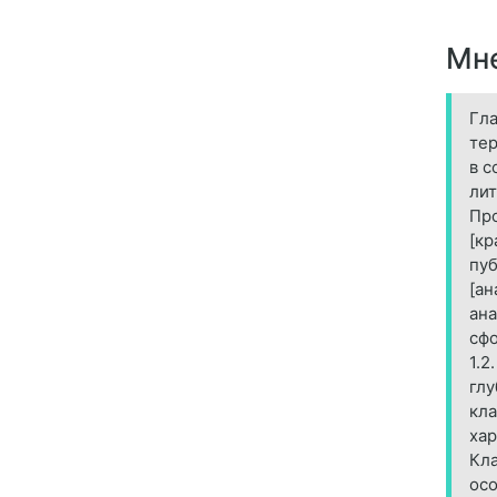
Мне
Гла
тер
в с
лит
Про
[кр
пуб
[ан
ана
сф
1.2
глу
кла
хар
Кла
осо