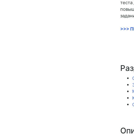
теста
повыш
задан
>>> 
Раз
Опи