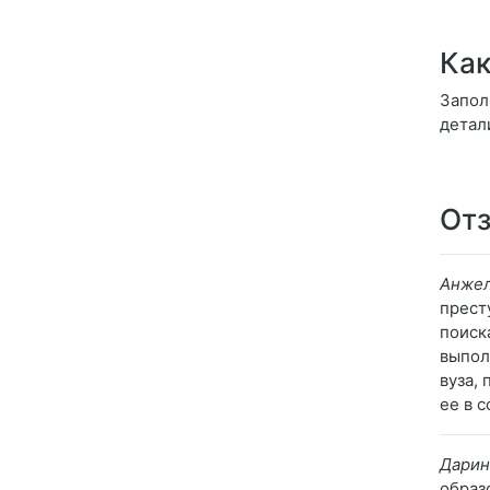
Как
Запол
детал
Отз
Анже
прест
поиск
выпол
вуза,
ее в 
Дарин
образ