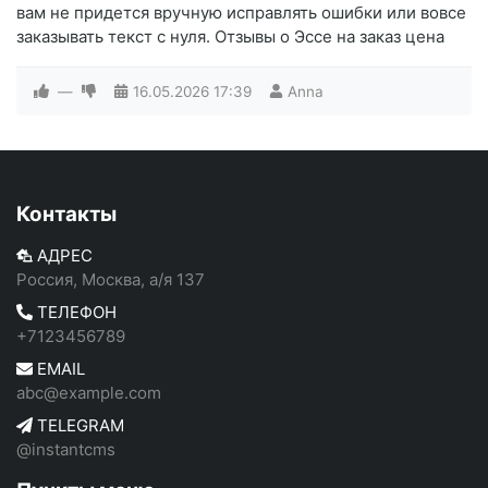
вам не придется вручную исправлять ошибки или вовсе
заказывать текст с нуля. Отзывы о Эссе на заказ цена
—
16.05.2026
17:39
Anna
Контакты
АДРЕС
Россия, Москва, а/я 137
ТЕЛЕФОН
+7123456789
EMAIL
abc@example.com
TELEGRAM
@instantcms