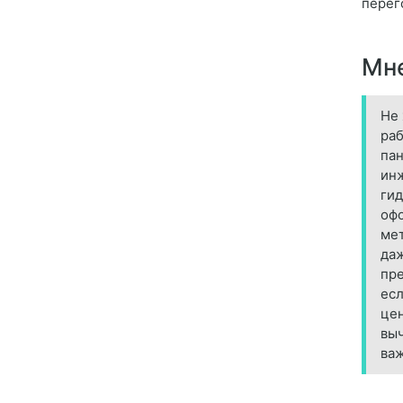
перег
Мне
Не 
раб
пан
инж
гид
офо
мет
даж
пре
есл
цен
выч
важ