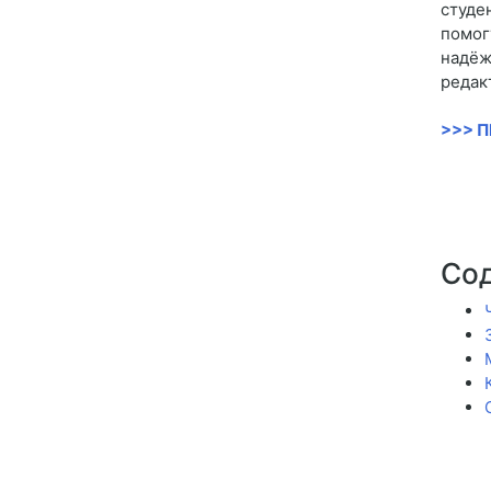
студе
помог
надёж
редак
>>> 
Со