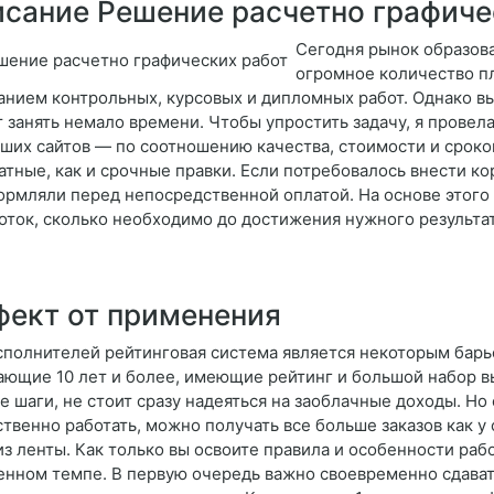
сание Решение расчетно графиче
Сегодня рынок образов
огромное количество пл
анием контрольных, курсовых и дипломных работ. Однако в
 занять немало времени. Чтобы упростить задачу, я провел
чших сайтов — по соотношению качества, стоимости и сроко
атные, как и срочные правки. Если потребовалось внести ко
ормляли перед непосредственной оплатой. На основе этого
оток, сколько необходимо до достижения нужного результат
ект от применения
сполнителей рейтинговая система является некоторым барье
ающие 10 лет и более, имеющие рейтинг и большой набор в
е шаги, не стоит сразу надеяться на заоблачные доходы. Но
ственно работать, можно получать все больше заказов как у
 из ленты. Как только вы освоите правила и особенности ра
енном темпе. В первую очередь важно своевременно сдавать