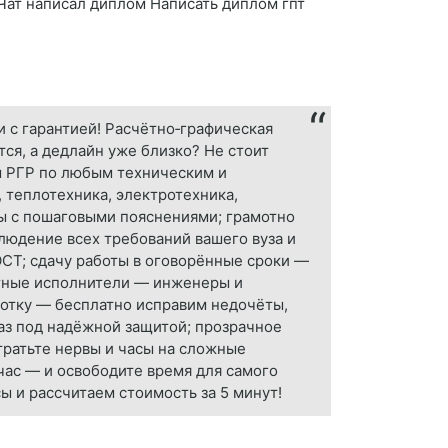
 Чат написал диплом Написать диплом гпт
 с гарантией! Расчётно‑графическая
ся, а дедлайн уже близко? Не стоит
м РГР по любым техническим и
 теплотехника, электротехника,
ты с пошаговыми пояснениями; грамотно
блюдение всех требований вашего вуза и
ОСТ; сдачу работы в оговорённые сроки —
ытные исполнители — инженеры и
ботку — бесплатно исправим недочёты,
аз под надёжной защитой; прозрачное
тратьте нервы и часы на сложные
час — и освободите время для самого
ы и рассчитаем стоимость за 5 минут!