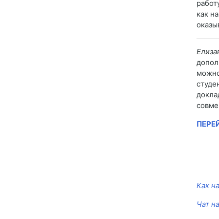
работ
как н
оказы
Елиза
допол
можно
студе
докла
совме
ПЕРЕ
Как н
Чат н