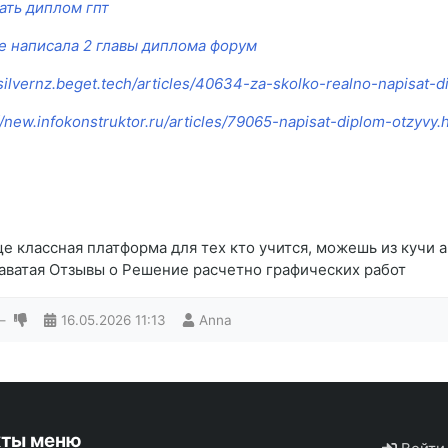
ать диплом гпт
е написала 2 главы диплома форум
/silvernz.beget.tech/articles/40634-za-skolko-realno-napisat-d
//new.infokonstruktor.ru/articles/79065-napisat-diplom-otzyvy.
е классная платформа для тех кто учится, можешь из кучи а
аватая Отзывы о Решение расчетно графических работ
—
16.05.2026
11:13
Anna
кты меню