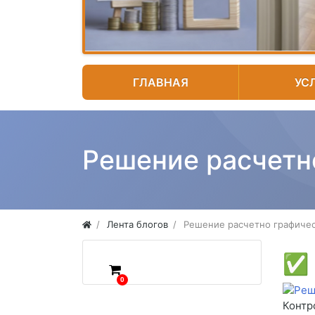
ГЛАВНАЯ
УС
Решение расчетн
Лента блогов
Решение расчетно графичес
✅
0
Контр