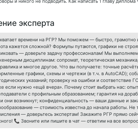
оворы и никого не подводить. Как написать 1 главу диплома
ние эксперта
хватает времени на РГР? Мы поможем — быстро, грамотно и
ота кажется сложной? Формулы путаются, графики не строят
иковать — доверьте задачу профессионалам! Мы выполняе
енерным дисциплинам: сопромат, теоретическая механика,
равлика и многое другое. Что вы получаете: точные расчё
рмленные графики, схемы и чертежи (в т. ч. в AutoCAD); со
одических указаний; проверку на ошибки и соответствие Г
е если нужно «ещё вчера». Почему стоит выбрать нас: оп
подаватели с профильным образованием; гарантия на дора
и они возникнут; конфиденциальность — ваши данные и зак
ообразование — стоимость известна до начала работы. Не 
исления — доверьтесь экспертам! Закажите РГР прямо сей
ного! 📞 Звоните или пишите в чат — ответим на все вопрос