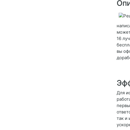
Опи
напис
может
16 лу
беспл
вы оф
дораб
Эфф
Для и
работ
первы
ответ
так и
ускор