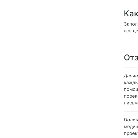
Как
Запол
все д
Отз
Дарин
кажды
помощ
порек
письм
Полин
медиц
проек