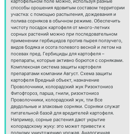
картофельном поле можно, используя разные
способы орошения ядовитым составом территории
участка: с помощью распыления, дождевания и
полива сорняков в обычном режиме. Обеспечить
чистоту посадок картофеля от много-летних
сорных растений можно при последовательном
применении гербицидов против пырея ползучего,
видов бодяка и осота полевого весной и летом на
посевах пред. Гербициды для картофеля –
препараты, которые активно борются с сорняками.
Комплексная система защиты картофеля
препаратами компании Август. Схема защиты
картофеля Вредный объект, назначение
Проволочники, колорадский жук Ризоктониоз
Фитофтороз, парша, гнили, ризоктониоз
Проволочники, колорадский жук, тли Все
двудольные и злаковые сорняки. Сорняки служат
питательной базой для вредителей картофеля.
Например, сорные растения дают укрытие
колорадскому жуку: это может привести к
полному уничтожению урожая. Аналогичная