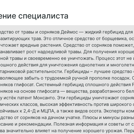
ние специалиста
дство от травы и сорняков Деймос — жидкий гербицид дл
азитирующих трав. Это отличное средство от борщевика, ос
чтожает вредные растения. Средство от сорняков поможет,
анавливает рост надоедливой травы. Для получения хорош
ной травы и своевременно ее уничтожать. Процесс этот не 
ошного действия для уничтожения однолетних и многолетн
тарниковой растительности. Гербициды – лучшее средство о
воляющее забыть о трудоемкой ручной прополке посадок. 
няков глифосат. Системный гербицид сплошного действия Р
няков на основе глифосата — вещества, разработанного бе
у истёк патент Монсанто. Эти гербициды уничтожают сорня
ических классов, высокая эффективность против широкого 
ойчивых к 2,4-Д и МЦПА, а также видов осота. Эксперты к
дство от сорняков на дачном учатке. Плюсы и минусы разн
сание и рекомендации. Полезная информация и советы от с
ва значительно влияет на получение хорошего урожая. Пер