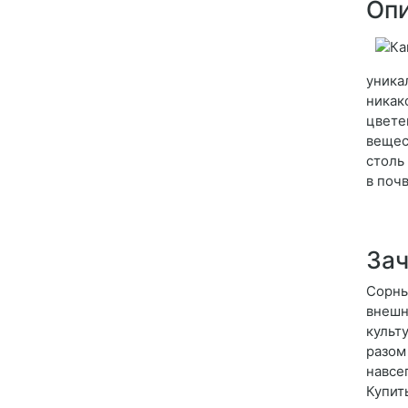
Опи
уника
никак
цвете
вещес
столь
в почв
Зач
Сорны
внешн
культ
разом
навсе
Купит