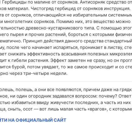
: Гербициды по малине от сорняков. Антисорняк средство от
ков материал. Чистогряд гербицид от сорняков инструкция.
тв от сорняков, отличающийся не избирательным системным
 и многолетних сорняков. Помимо них, это вещество можно
тельностью древесно-кустарникового типа. С помощью этого
чего пырея и прочих растений, бороться с которыми физич
ематично. Принцип действия данного средства стандартный
му, после чего начинает испаряться, проникает в листву, ст
ает снижать эффективность всасывания полезных микроэлем
дит к гибели растения. Эффект заметен не сразу, но он про
вится бурой, потом увядает, то же самое происходит и со с
рно через три-четыре недели.
Полешь, полешь, а они все появляются, причем даже на гряд
ное, ни один огородник задавался вопросом: почему? Ответ 
стью избавиться ввиду живучести последних, а часть из них 
ца, сныть, осот — вот лишь малая часть «врагов», с которым
ЙТИ НА ОФИЦИАЛЬНЫЙ САЙТ