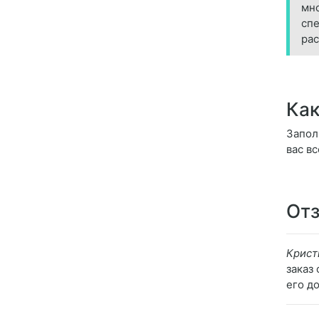
мно
спе
рас
Как
Запол
вас в
Отз
Крист
заказ
его д