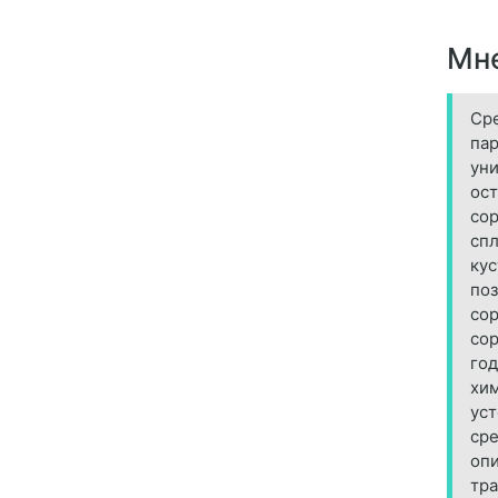
Мне
Сре
пар
уни
ост
сор
спл
кус
поз
сор
сор
год
хим
уст
сре
опи
тра