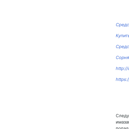
Средс
Купит
Средс
Сорня
http:/
https:
Следу
имаза
попад