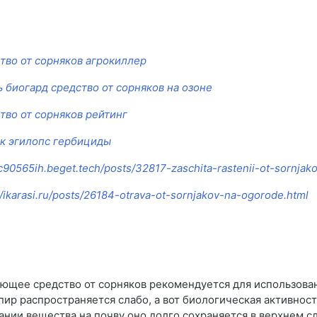
тво от сорняков агрокиллер
ь биогард средство от сорняков на озоне
тво от сорняков рейтинг
к эгилопс гербициды
/c90565ih.beget.tech/posts/32817-zaschita-rastenii-ot-sornjako
//ikarasi.ru/posts/26184-otrava-ot-sornjakov-na-ogorode.html
ющее средство от сорняков рекомендуется для использова
пир распространяется слабо, а вот биологическая активнос
ании вещества на почву оно долго сохраняется в верхнем с