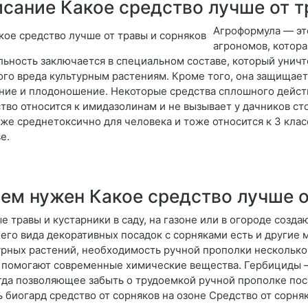
сание Какое средство лучше от т
Агроформула — эт
агрономов, котора
льность заключается в специальном составе, который уничт
ого вреда культурным растениям. Кроме того, она защищае
ние и плодоношение. Некоторые средства сплошного действ
тво относится к имидазолинам и не вызывает у дачников ст
 же среднетоксично для человека и тоже относится к 3 кла
е.
ем нужен Какое средство лучше о
е травы и кустарники в саду, на газоне или в огороде созд
его вида декоративных посадок с сорняками есть и другие 
урных растений, необходимость ручной прополки несколько 
 помогают современные химические вещества. Гербициды – 
гда позволяющее забыть о трудоемкой ручной прополке пос
ь биогард средство от сорняков на озоне Средство от сорня