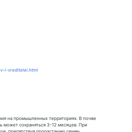
v-i-vreditelei.html
ния на промышленных территориях. В почве
ть может сохраняться 3-12 месяцев. При
лое, препятствуя прорастанию семян.