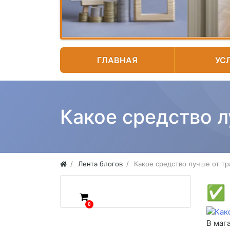
ГЛАВНАЯ
УС
Какое средство л
Лента блогов
Какое средство лучше от тр
✅
0
В маг