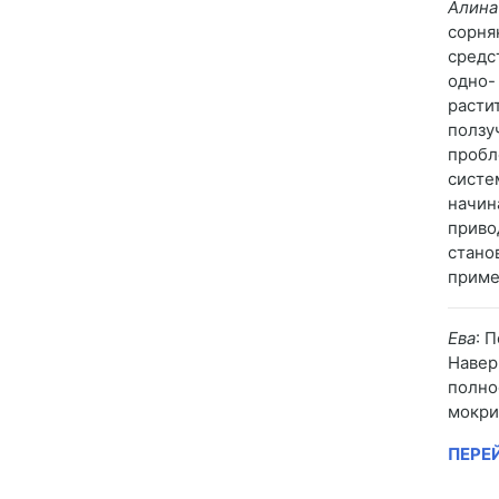
Алина
сорня
средс
одно-
расти
ползу
пробл
систе
начин
приво
стано
приме
Ева
: 
Навер
полно
мокри
ПЕРЕ