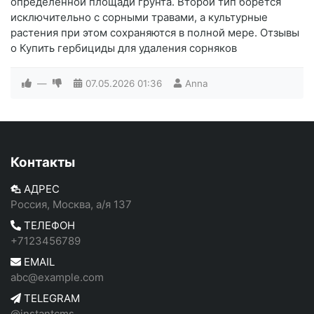
определенной площади грунта. Второй тип борется
исключительно с сорными травами, а культурные
растения при этом сохраняются в полной мере. Отзывы
о Купить гербициды для удаления сорняков
—
07.05.2026
01:36
Anna
Контакты
АДРЕС
Россия, Москва, а/я 137
ТЕЛЕФОН
+7123456789
EMAIL
abc@example.com
TELEGRAM
@instantcms