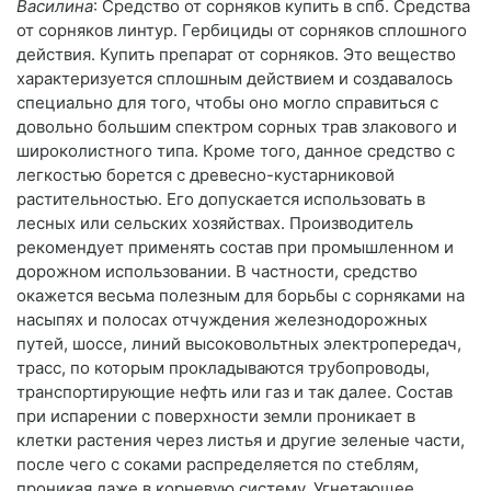
Василина
: Средство от сорняков купить в спб. Средства
от сорняков линтур. Гербициды от сорняков сплошного
действия. Купить препарат от сорняков. Это вещество
характеризуется сплошным действием и создавалось
специально для того, чтобы оно могло справиться с
довольно большим спектром сорных трав злакового и
широколистного типа. Кроме того, данное средство с
легкостью борется с древесно-кустарниковой
растительностью. Его допускается использовать в
лесных или сельских хозяйствах. Производитель
рекомендует применять состав при промышленном и
дорожном использовании. В частности, средство
окажется весьма полезным для борьбы с сорняками на
насыпях и полосах отчуждения железнодорожных
путей, шоссе, линий высоковольтных электропередач,
трасс, по которым прокладываются трубопроводы,
транспортирующие нефть или газ и так далее. Состав
при испарении с поверхности земли проникает в
клетки растения через листья и другие зеленые части,
после чего с соками распределяется по стеблям,
проникая даже в корневую систему. Угнетающее