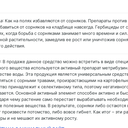
а
: Как на полях избавляются от сорняков. Препараты против
збавиться от сорняков на кладбище навсегда. Гербициды от
ях, когда борьба с сорняками занимает много времени и си
рной растительности, замедлив ее рост или уничтожив сорн
го действия.
я
: В продаже данное средство можно встретить в виде специ
ного вещества используется активный препарат метрибузин.
естве воды. Эта продукция является универсальным средс
ляться с сорными травами, произрастающими на картофельн
тво принадлежит к селективному типа, поэтому негативного
вается. Основной активный элемент способен активно и быс
даря чему растение само перестает вырабатывать необходи
е полезные вещества. В результате, сорняки либо остаются 
 произвести потомство, либо вовсе гибнет. Как итог – эти 
уры и не мешают их активному росту.