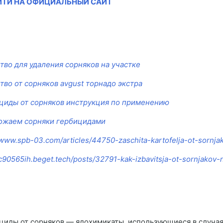
ЙТИ НА ОФИЦИАЛЬНЫЙ САЙТ
тво для удаления сорняков на участке
тво от сорняков avgust торнадо экстра
циды от сорняков инструкция по применению
ожаем сорняки гербицидами
/www.spb-03.com/articles/44750-zaschita-kartofelja-ot-sornja
/c90565ih.beget.tech/posts/32791-kak-izbavitsja-ot-sornjakov-
циды от сорняков — ядохимикаты, использующиеся в случаях