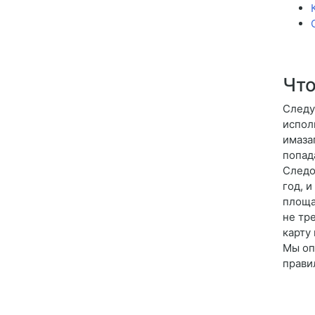
Что
Следу
испол
имаза
попад
Следо
год, 
площа
не тр
карту
Мы оп
прави