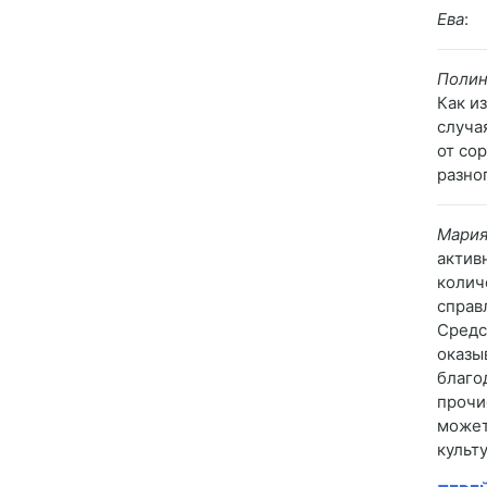
Ева
:
Полин
Как и
случа
от со
разно
Мари
актив
колич
справ
Средс
оказы
благо
прочи
может
культ