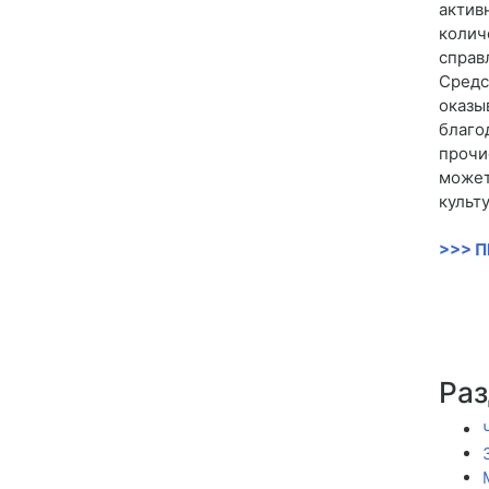
актив
колич
справ
Средс
оказы
благо
прочи
может
культ
>>> 
Раз