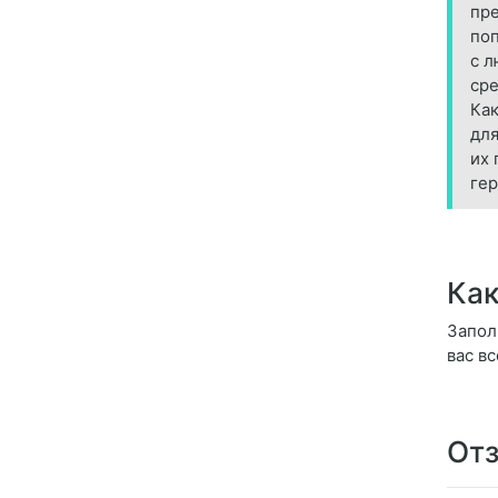
пре
поп
с л
сре
Как
для
их 
гер
Как
Запол
вас в
Отз