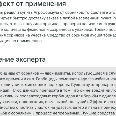
ект от применения
вы решили купить Агроформула от сорняков, то сделайте это
тирует быстрю доставку заказа в любой населенный пункт Р
тесь, что вы получили оригинал, проверив наличие инструк
же количество флаконов и сохранность упаковки. Только пос
ния сорняков на участке Средство от сорняков avgust торна
укция по применению
ние эксперта
бициды от сорняков — ядохимикаты, использующиеся в случ
го времени и сил. Гербициды помогают надолго избавиться
т или уничтожив сорняк под корень. Существуют препараты.
ндап. Плюс данного препарата в том, что он не вредит ни л
лективных послевсходовых гербицидов для борьбы с однол
уванчики, подорожник, в т.ч. пырей ползучий). Эффективен 
ностью очистить участок не удастся: ветер и птицы принес
ьба с сорняками – процесс непрерывный. Лучшие средства о