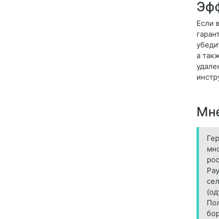
Эфф
Если 
гаран
убеди
а так
удале
инстр
Мне
Гер
мно
рос
Рау
се
(од
Пол
бор