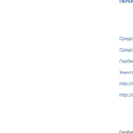
ПЕРЕ
Средс
Средс
Герби
Уничт
http:/
http:/
Герби