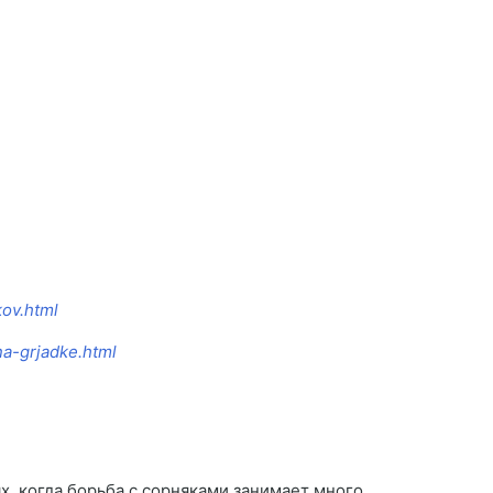
kov.html
na-grjadke.html
, когда борьба с сорняками занимает много