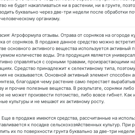
тво не будет накапливаться ни в растении, ни в грунте, по
водить буквально через две-три недели после обработки п
 человеческому организму.
асия
: Агроформула отзывы. Отрава от сорняков на огороде к
ука от сорняков. В продаже данное средство можно встретит
тве основного активного вещества используется активный п
буемом количестве воды. Эта продукция является универс
тивно справляться с сорными травами, произрастающими на
ациях. Средство принадлежит к селективному типа, поэтому
ния не оказывается. Основной активный элемент способен 
интеза, благодаря чему растение само перестает вырабаты
зу и прочие полезные вещества. В результате, сорняки либо
ое не может произвести потомство, либо вовсе гибнет. Как 
ные культуры и не мешают их активному росту.
: Еще в продаже имеются средства, рассчитанные на исполь
тавливается к посадке сельскохозяйственных культур. При 
лить их по поверхности грунта буквально за две-три недели