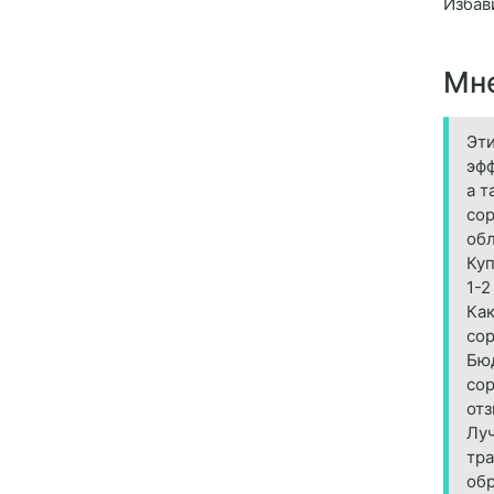
Избав
Мне
Эти
эфф
а т
сор
обл
Куп
1-2
Как
сор
Бюд
сор
отз
Луч
тра
обр