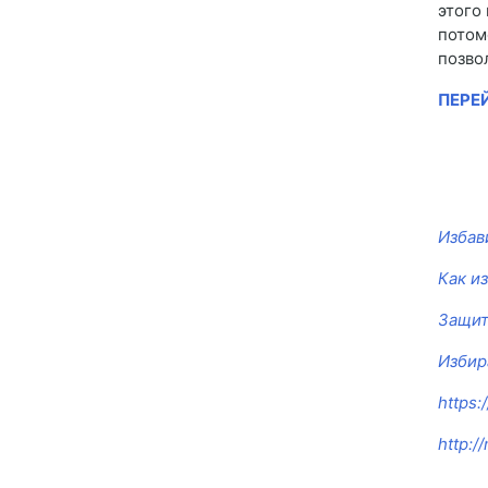
этого
потом
позво
ПЕРЕ
Избав
Как и
Защит
Избир
https:
http:/