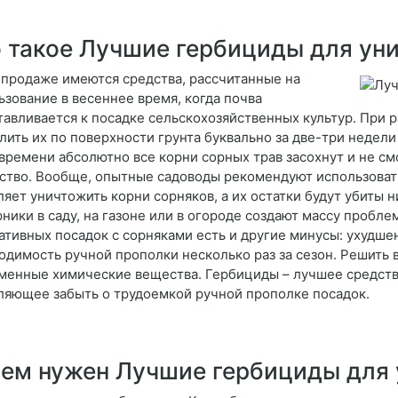
 такое Лучшие гербициды для ун
 продаже имеются средства, рассчитанные на
ьзование в весеннее время, когда почва
тавливается к посадке сельскохозяйственных культур. При 
лить их по поверхности грунта буквально за две-три недели
 времени абсолютно все корни сорных трав засохнут и не смо
ство. Вообще, опытные садоводы рекомендуют использовать 
ляет уничтожить корни сорняков, а их остатки будут убиты
рники в саду, на газоне или в огороде создают массу пробл
ативных посадок с сорняками есть и другие минусы: ухудше
одимость ручной прополки несколько раз за сезон. Решить 
менные химические вещества. Гербициды – лучшее средство
ляющее забыть о трудоемкой ручной прополке посадок.
ем нужен Лучшие гербициды для 