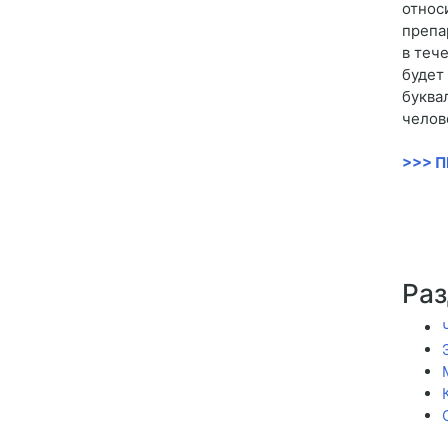
относ
препа
в теч
будет
буква
челов
>>> 
Раз