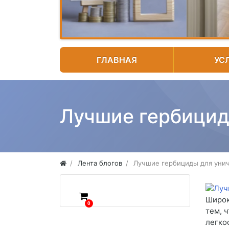
ГЛАВНАЯ
УС
Лучшие гербицид
Лента блогов
Лучшие гербициды для уни
Широк
0
тем, 
легко