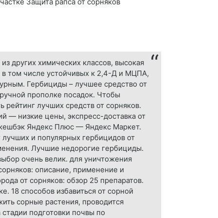
участке Защита рапса от сорняков
из других химических классов, высокая
 в том числе устойчивых к 2,4-Д и МЦПА,
турным. Гербициды – лучшее средство от
 ручной прополке посадок. Чтобы
 рейтинг лучших средств от сорняков.
й — низкие цены, экспресс-доставка от
, кешбэк Яндекс Плюс — Яндекс Маркет.
г лучших и популярных гербицидов от
именения. Лучшие недорогие гербициды.
выбор очень велик. для уничтожения
сорняков: описание, применение и
ода от сорняков: обзор 25 препаратов.
е. 18 способов избавиться от сорной
ожить сорные растения, проводится
 стадии подготовки почвы по