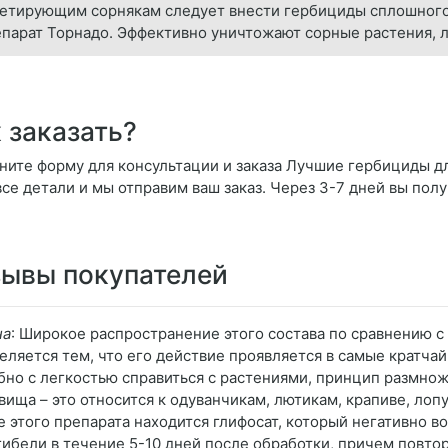
етирующим сорнякам следует внести гербициды сплошного 
парат Торнадо. Эффективно уничтожают сорные растения, л
 заказать?
ните форму для консультации и заказа Лучшие гербициды д
 все детали и мы отправим ваш заказ. Через 3-7 дней вы пол
ывы покупателей
на
: Широкое распространение этого состава по сравнению 
еляется тем, что его действие проявляется в самые кратча
бно с легкостью справиться с растениями, принцип размно
вища – это относится к одуванчикам, лютикам, крапиве, лоп
е этого препарата находится глифосат, который негативно во
 гибели в течение 5-10 дней после обработки, причем повт