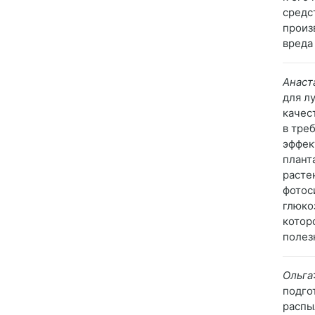
средс
произ
вреда
Анаст
для л
качес
в тре
эффек
плант
расте
фотос
глюко
котор
полез
Ольга
подго
распы