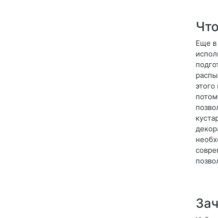
Что
Еще в
испол
подго
распы
этого
потом
позво
куста
декор
необх
совре
позво
Зач