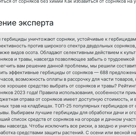
иться от сорняков без химии Как избавиться от сорняков на 
ние эксперта
 гербициды уничтожают сорняки, устойчивые к гербицидам 
ективность против широкого спектра двудольных сорняков,
акже видов осота. Обладают селективным действием к куль
няков и травы, навсегда позволяющее забыть о трудоемкой
егчить вам решение данной проблемы, мы решили составить
ить эффективные гербициды от сорняков — 688 предложени
 часов, возможность оплаты в рассрочку для части товаров
ое хорошее средство выбрать от сорняков и травы? Рейтин
няков 2023 года! Правила использования, особенности пр
жетная отрава от сорняков имеет доступную стоимость, и 
ных трав на кладбищах. ТОП-25 популярных гербицидов от 
ывы. Выбираем лучшие гербициды для обработки дачи и огор
ший список средств от сорняков на огороде и дачном участк
вы навсегда. Чтобы исключить все риски, а заодно и уничт
аботка средствами защиты растений. С осени или весной на