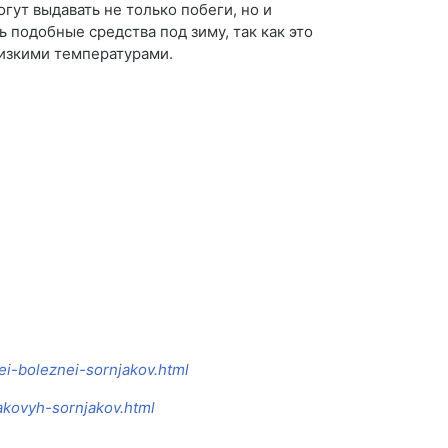
гут выдавать не только побеги, но и
подобные средства под зиму, так как это
низкими температурами.
lei-boleznei-sornjakov.html
lakovyh-sornjakov.html