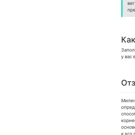
вег
пре
Как
Запол
у вас
Отз
Миле
опред
спосо
корне
основ
к его