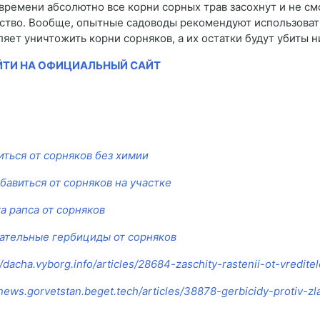
 времени абсолютно все корни сорных трав засохнут и не смо
ство. Вообще, опытные садоводы рекомендуют использовать 
ляет уничтожить корни сорняков, а их остатки будут убиты 
ЙТИ НА ОФИЦИАЛЬНЫЙ САЙТ
иться от сорняков без химии
збавиться от сорняков на участке
а рапса от сорняков
ательные гербициды от сорняков
//dacha.vyborg.info/articles/28684-zaschity-rastenii-ot-vredite
/news.gorvetstan.beget.tech/articles/38878-gerbicidy-protiv-z