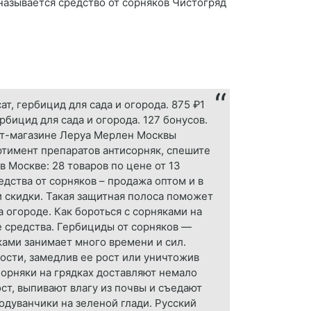
называется средство от сорняков Чистогряд
сат, гербицид для сада и огорода. 875 ₽1
бицид для сада и огорода. 127 бонусов.
нет-магазине Леруа Мерлен Москвы
ртимент препаратов антисорняк, спешите
в Москве: 28 товаров по цене от 13
дства от сорняков – продажа оптом и в
 и скидки. Такая защитная полоса поможет
 огороде. Как бороться с сорняками на
 средства. Гербициды от сорняков —
ками занимает много времени и сил.
ости, замедлив ее рост или уничтожив
Сорняки на грядках доставляют немало
ост, выпивают влагу из почвы и съедают
одуванчики на зеленой глади. Русский