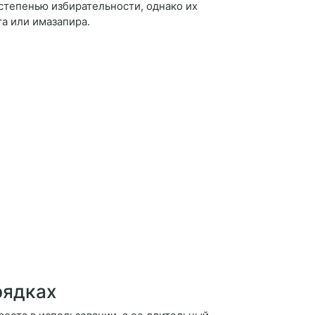
степенью избирательности, однако их
та или имазапира.
рядках