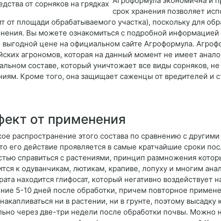
Агроформула экономична и пр
срок хранения позволяет исп
ит от площади обрабатываемого участка), поскольку для обр
нения. Вы можете ознакомиться с подробной информацией 
о выгодной цене на официальном сайте Агроформула. Агроф
йских агрономов, которая на данный момент не имеет анало
альном составе, который уничтожает все виды сорняков, не
ниям. Кроме того, она защищает саженцы от вредителей и 
ект от применения
ое распространение этого состава по сравнению с другим
что его действие проявляется в самые кратчайшие сроки пос
стью справиться с растениями, принцип размножения котор
ится к одуванчикам, лютикам, крапиве, лопуху и многим ана
рата находится глифосат, который негативно воздействует на
ение 5-10 дней после обработки, причем повторное примене
 накапливаться ни в растении, ни в грунте, поэтому высадк
льно через две-три недели после обработки почвы. Можно 