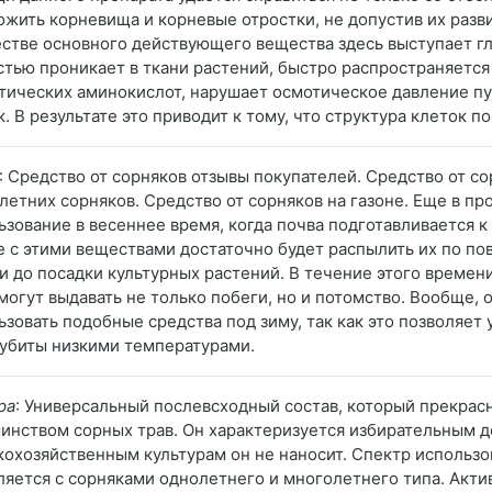
ожить корневища и корневые отростки, не допустив их раз
естве основного действующего вещества здесь выступает гли
стью проникает в ткани растений, быстро распространяется
тических аминокислот, нарушает осмотическое давление 
к. В результате это приводит к тому, что структура клеток п
: Средство от сорняков отзывы покупателей. Средство от со
летних сорняков. Средство от сорняков на газоне. Еще в п
ьзование в весеннее время, когда почва подготавливается к
е с этими веществами достаточно будет распылить их по пов
и до посадки культурных растений. В течение этого времен
смогут выдавать не только побеги, но и потомство. Вообще
ьзовать подобные средства под зиму, так как это позволяет 
 убиты низкими температурами.
ра
: Универсальный послевсходный состав, который прекрасн
инством сорных трав. Он характеризуется избирательным д
кохозяйственным культурам он не наносит. Спектр использ
ляется с сорняками однолетнего и многолетнего типа. Акти