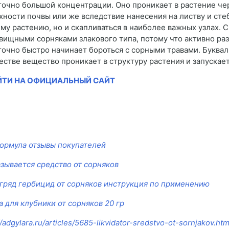
точно большой концентрации. Оно проникает в растение че
хности почвы или же вследствие нанесения на листву и сте
ему растению, но и скапливаться в наиболее важных узлах. 
вищными сорняками злакового типа, потому что активно раз
точно быстро начинает бороться с сорными травами. Буквал
естве вещество проникает в структуру растения и запуска
ЙТИ НА ОФИЦИАЛЬНЫЙ САЙТ
ормула отзывы покупателей
азывается средство от сорняков
гряд гербицид от сорняков инструкция по применению
а для клубники от сорняков 20 гр
//adgylara.ru/articles/5685-likvidator-sredstvo-ot-sornjakov.htm