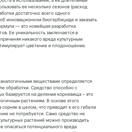
оста в использовании, а ее длительный
ользовать ее несколько сезонов (расход
аботки достаточно всего одного
об инновационном биогербициде и заказать
ормула — это новейшая разработка
гов. Ее уникальность заключается в
 причиняя никакого вреда культурным
стимулирует цветение и плодоношение.
и аналогичными веществами определяется
ле обработки. Средство способно с
ых базируется на делении корневища – это
логичным растениям. В основе этого
 сорняк в целом, что приводит к его гибели
ние не потребуется. Само средство не
у культурных растений можно производить
не опасаться потенциального вреда