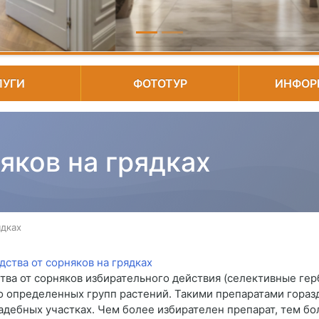
ЛУГИ
ФОТОТУР
ИНФОР
яков на грядках
ядках
тва от сорняков избирательного действия (селективные ге
о определенных групп растений. Такими препаратами горазд
адебных участках. Чем более избирателен препарат, тем б