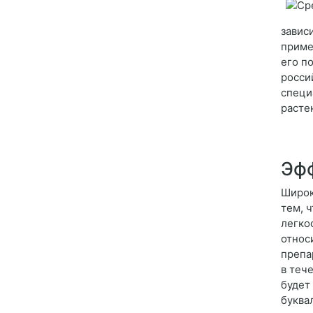
завис
приме
его п
росси
специ
расте
Эфф
Широк
тем, 
легко
относ
препа
в теч
будет
буква