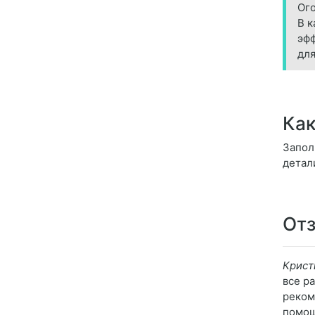
Ого
В к
эфф
для
Как
Запол
детал
Отз
Крист
все р
реком
помощ