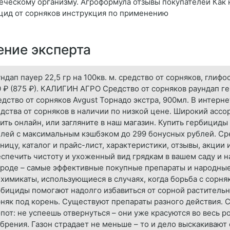
еческому организму. Агроформула отзывы покупателей Как 
цид от сорняков инструкция по применению
ние эксперта
ндап пауер 22,5 гр на 100кв. м. средство от сорняков, глифо
 ₽ (875 ₽). КАЛИГИН АГРО Средство от сорняков раундап гер
дство от сорняков Avgust Торнадо экстра, 900мл. В интер
дства от сорняков в наличии по низкой цене. Широкий ассо
ить онлайн, или загляните в наш магазин. Купить гербициды 
лей с максимальным кэшбэком до 299 бонусных рублей. Сре
ницу, каталог и прайс-лист, характеристики, отзывы, акции
спечить чистоту и ухоженный вид грядкам в вашем саду и на
роде – самые эффективные покупные препараты и народные
химикаты, использующиеся в случаях, когда борьба с сорня
бициды помогают надолго избавиться от сорной растительн
няк под корень. Существуют препараты разного действия. 
пот: не успеешь отвернуться – они уже красуются во весь р
брения. Газон страдает не меньше – то и дело выскакивают 