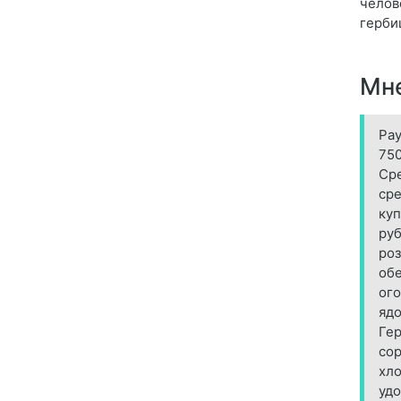
челов
герби
Мне
Рау
750
Сре
сре
куп
руб
роз
обе
ого
ядо
Гер
сор
хло
удо