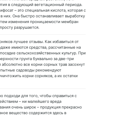
вития в следующий вегетационный периода.
фосат – это специальная кислота, которая с
 в них. Она быстро останавливает выработку
путем изменения проницаемости мембран
опросту разрушается.
рняков лучшее отзывы. Как избавиться от
родаже имеются средства, рассчитанные на
 посадке сельскохозяйственных культур. При
ерхности грунта буквально за две-три
и абсолютно все корни сорных трав засохнут
, опытные садоводы рекомендуют
уничтожить корни сорняков, а их остатки
о подходи для того, чтобы справиться с
ействием – ни малейшего вреда
ования очень широк – продукция прекрасно
вное вещество содержится здесь в