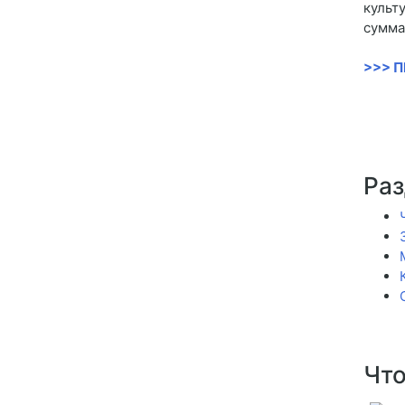
культ
сумма
>>> 
Раз
Что