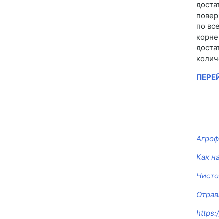
доста
повер
по вс
корне
доста
колич
ПЕРЕ
Агроф
Как н
Чисто
Отрав
https: