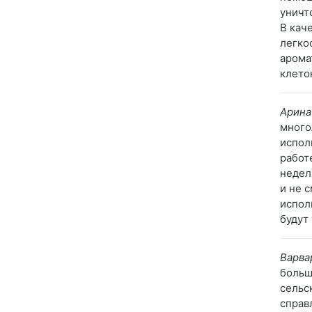
уничт
В кач
легко
арома
клето
Арина
много
испол
работ
недел
и не 
испол
будут
Варва
больш
сельс
справ