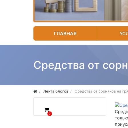
ГЛАВНАЯ
УС
Средства от сорн
Лента блогов
Средства от сорняков на гр
Средс
0
тольк
приус